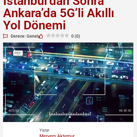
İstanbul’dan Sonra
Ankara’da 5G’li Akıllı
Yol Dönemi
Derece: Genel
0
(
0
)
Yazar
Meryem Aktemur