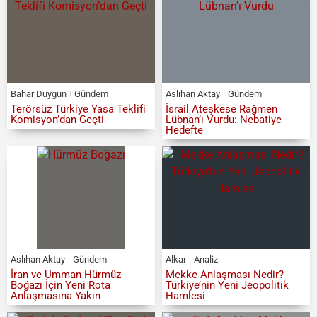
Bahar Duygun
Gündem
Aslıhan Aktay
Gündem
Terörsüz Türkiye Yasa Teklifi
İsrail Ateşkese Rağmen
Komisyon’dan Geçti
Lübnan’ı Vurdu: Nebatiye
Hedefte
Aslıhan Aktay
Gündem
Alkar
Analiz
İran ve Umman Hürmüz
Mekke Anlaşması Nedir?
Boğazı İçin Yeni Rota
Türkiye’nin Yeni Jeopolitik
Anlaşmasına Yakın
Hamlesi