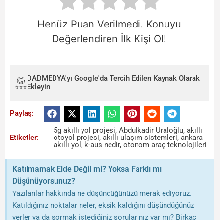
Henüz Puan Verilmedi. Konuyu
Değerlendiren İlk Kişi Ol!
DADMEDYA'yı Google'da Tercih Edilen Kaynak Olarak
Ekleyin
Paylaş:
5g akıllı yol projesi
,
Abdulkadir Uraloğlu
,
akıllı
Etiketler:
otoyol projesi
,
akıllı ulaşım sistemleri
,
ankara
akıllı yol
,
k-aus nedir
,
otonom araç teknolojileri
Katılmamak Elde Değil mi? Yoksa Farklı mı
Düşünüyorsunuz?
Yazılanlar hakkında ne düşündüğünüzü merak ediyoruz.
Katıldığınız noktalar neler, eksik kaldığını düşündüğünüz
yerler ya da sormak istediğiniz sorularınız var mı? Birkaç