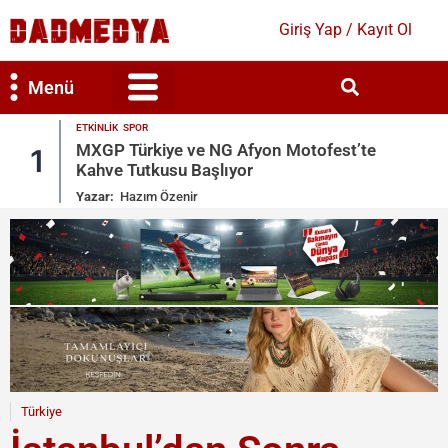
Giriş Yap / Kayıt Ol
Menü
ETKINLIK
SPOR
Bilim & Teknoloji
Kültür & Sanat
MXGP Türkiye ve NG Afyon Motofest’te
1
Kahve Tutkusu Başlıyor
Yazar:
Hazım Özenir
Türkiye