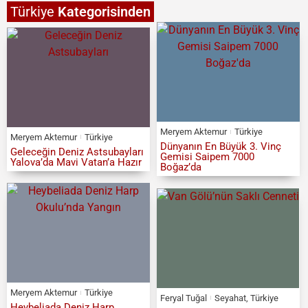
Türkiye
Kategorisinden
Meryem Aktemur
Türkiye
Meryem Aktemur
Türkiye
Dünyanın En Büyük 3. Vinç
Geleceğin Deniz Astsubayları
Gemisi Saipem 7000
Yalova’da Mavi Vatan’a Hazır
Boğaz’da
Meryem Aktemur
Türkiye
Feryal Tuğal
Seyahat
,
Türkiye
Heybeliada Deniz Harp