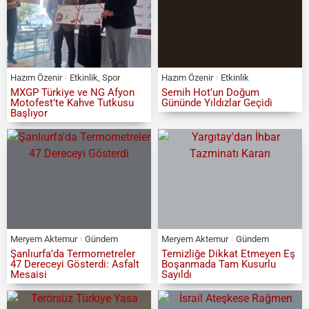
Hazım Özenir
Etkinlik
,
Spor
Hazım Özenir
Etkinlik
MXGP Türkiye ve NG Afyon
Semih Hot’un Doğum
Motofest’te Kahve Tutkusu
Gününde Yıldızlar Geçidi
Başlıyor
Meryem Aktemur
Gündem
Meryem Aktemur
Gündem
Şanlıurfa’da Termometreler
Temizliğe Dikkat Etmeyen Eş
47 Dereceyi Gösterdi: Asfalt
Boşanmada Tam Kusurlu
Mesaisi
Sayıldı