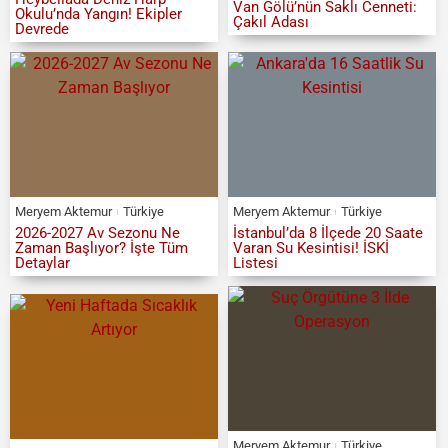
Van Gölü’nün Saklı Cenneti:
Okulu’nda Yangın! Ekipler
Çakıl Adası
Devrede
Meryem Aktemur
Türkiye
Meryem Aktemur
Türkiye
2026-2027 Av Sezonu Ne
İstanbul’da 8 İlçede 20 Saate
Zaman Başlıyor? İşte Tüm
Varan Su Kesintisi! İSKİ
Detaylar
Listesi
Meryem Aktemur
Türkiye