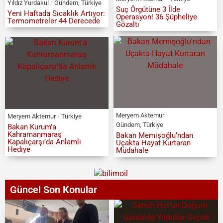
Yıldız Yurdakul
Gündem
,
Türkiye
Suç Örgütüne 3 İlde
Yeni Haftada Sıcaklık Artıyor:
Operasyon! 36 Şüpheliye
Termometreler 44 Derecede
Gözaltı
Meryem Aktemur
Meryem Aktemur
Türkiye
Gündem
,
Türkiye
Bakan Kurum’a
Kahramanmaraş
Bakan Memişoğlu’ndan
Kapalıçarşı’da Anlamlı
Uçakta Hayat Kurtaran
Hediye
Müdahale
Güncel Son Konular