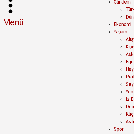
Gündem
Tür
Dün
Menü
Ekonomi
Yaşam
Alı
Kişi
Aşk 
Eğit
Hay
Prat
Sey
Yem
İz B
Deri
Küç
Astr
Spor