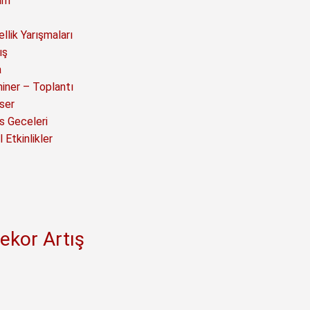
ım
llik Yarışmaları
ış
a
iner – Toplantı
ser
s Geceleri
 Etkinlikler
ekor Artış