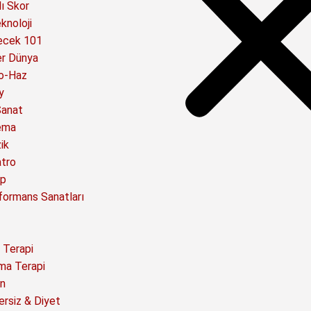
ı Skor
knoloji
ecek 101
er Dünya
o-Haz
y
Sanat
ema
ik
atro
ap
formans Sanatları
 Terapi
ma Terapi
n
ersiz & Diyet