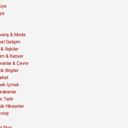
kiye
ya
şveriş & Moda
sel Gelişim
& İlişkiler
im & Kariyer
vanlar & Çevre
ik Bilgiler
ahat
ek İçmek
ırakanlar
n Tarih
ük Hikayeler
oloji
ı Skor