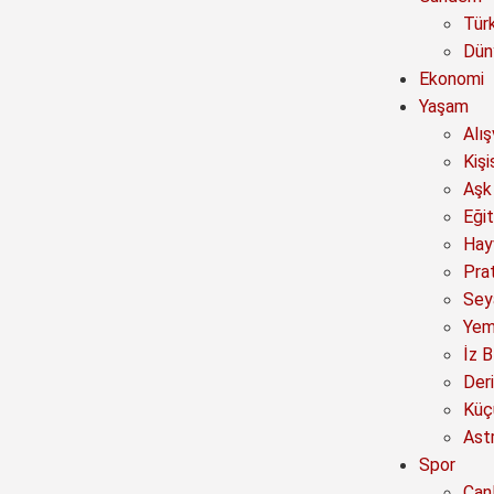
Tür
Dün
Ekonomi
Yaşam
Alı
Kişi
Aşk 
Eğit
Hay
Prat
Sey
Yem
İz B
Deri
Küç
Astr
Spor
Canl