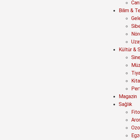
Canl
Bilim & Te
Gel
Sib
Nör
Uza
Kültür & 
Sin
Müz
Tiy
Kit
Per
Magazin
Sağlık
Fito
Aro
Ozo
Egz