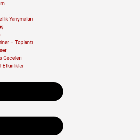
ım
llik Yarışmaları
ış
a
iner – Toplantı
ser
s Geceleri
 Etkinlikler