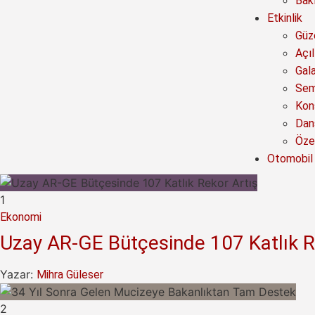
Bak
Etkinlik
Güze
Açıl
Gal
Sem
Kon
Dan
Özel
Otomobil
1
Ekonomi
Uzay AR-GE Bütçesinde 107 Katlık R
Yazar:
Mihra Güleser
2