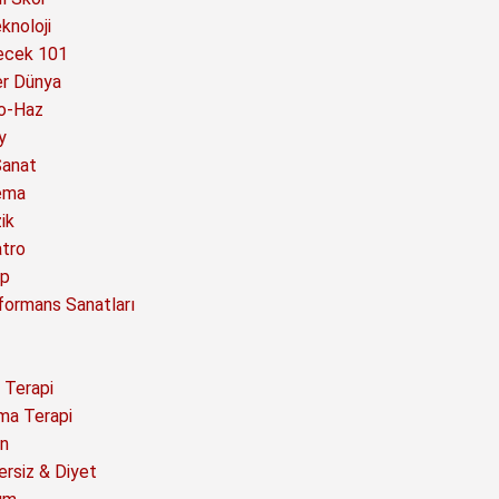
knoloji
ecek 101
er Dünya
o-Haz
y
Sanat
ema
ik
atro
ap
formans Sanatları
 Terapi
ma Terapi
n
ersiz & Diyet