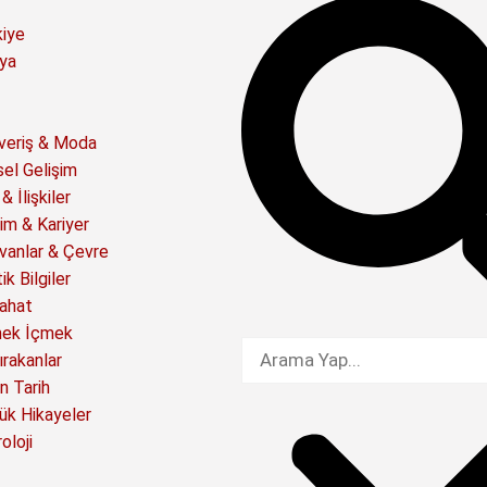
kiye
ya
şveriş & Moda
sel Gelişim
& İlişkiler
im & Kariyer
vanlar & Çevre
ik Bilgiler
ahat
ek İçmek
ırakanlar
n Tarih
ük Hikayeler
oloji