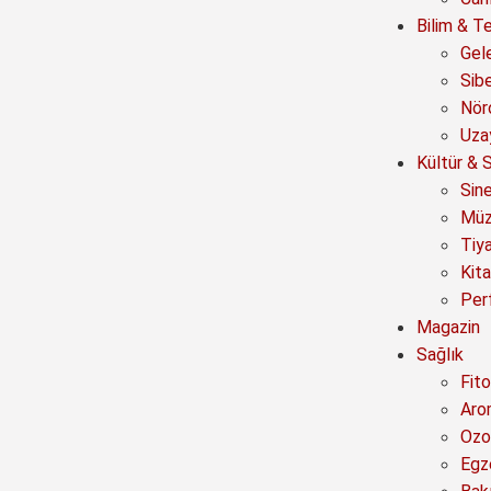
Bilim & Te
Gel
Sib
Nör
Uza
Kültür & 
Sin
Müz
Tiy
Kit
Per
Magazin
Sağlık
Fito
Aro
Ozo
Egz