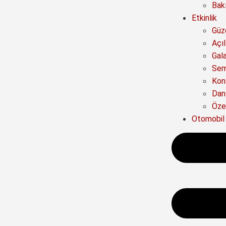
Bak
Etkinlik
Güze
Açıl
Gal
Sem
Kon
Dan
Özel
Otomobil