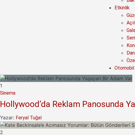
Bak
Etkinlik
Güze
Açıl
Gal
Sem
Kon
Dan
Özel
Otomobil
1
Sinema
Hollywood’da Reklam Panosunda Ya
Yazar:
Feryal Tuğal
2