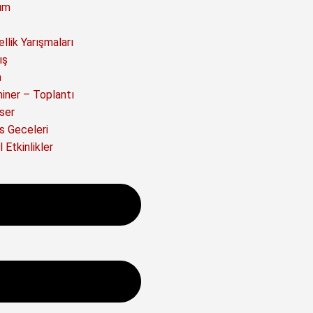
ım
llik Yarışmaları
ış
a
iner – Toplantı
ser
s Geceleri
 Etkinlikler