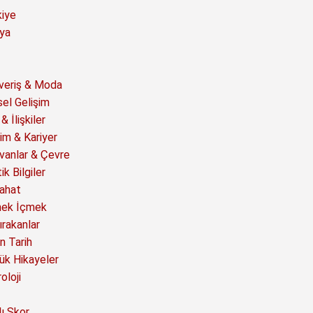
kiye
ya
şveriş & Moda
sel Gelişim
& İlişkiler
im & Kariyer
vanlar & Çevre
ik Bilgiler
ahat
ek İçmek
ırakanlar
n Tarih
ük Hikayeler
oloji
ı Skor