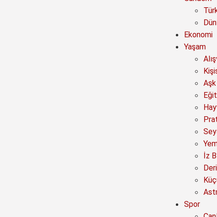
Tür
Dün
Ekonomi
Yaşam
Alı
Kişi
Aşk 
Eğit
Hay
Prat
Sey
Yem
İz B
Deri
Küç
Astr
Spor
Canl