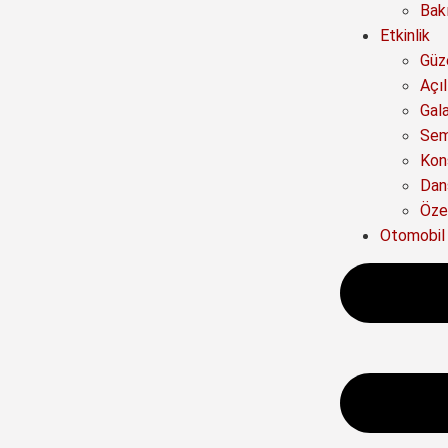
Bak
Etkinlik
Güze
Açıl
Gal
Sem
Kon
Dan
Özel
Otomobil