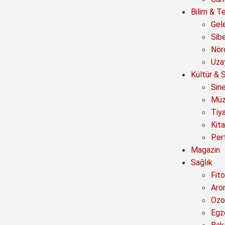
Bilim & Te
Gel
Sib
Nör
Uza
Kültür & 
Sin
Müz
Tiy
Kit
Per
Magazin
Sağlık
Fito
Aro
Ozo
Egz