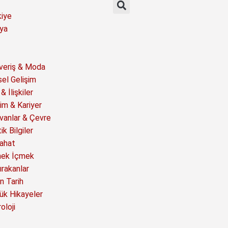
kiye
ya
şveriş & Moda
sel Gelişim
& İlişkiler
im & Kariyer
vanlar & Çevre
ik Bilgiler
ahat
ek İçmek
ırakanlar
n Tarih
ük Hikayeler
oloji