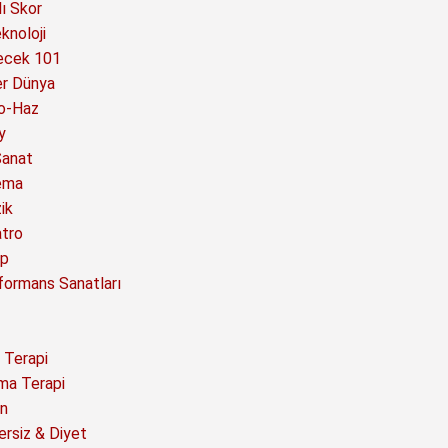
ı Skor
knoloji
ecek 101
er Dünya
o-Haz
y
Sanat
ema
ik
atro
ap
formans Sanatları
 Terapi
ma Terapi
n
ersiz & Diyet