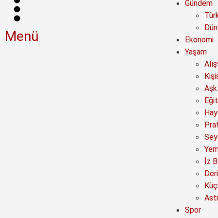
Gündem
Tür
Dün
Menü
Ekonomi
Yaşam
Alı
Kişi
Aşk 
Eğit
Hay
Prat
Sey
Yem
İz B
Deri
Küç
Astr
Spor