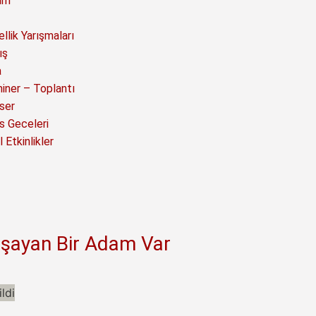
ım
llik Yarışmaları
ış
a
iner – Toplantı
ser
s Geceleri
 Etkinlikler
şayan Bir Adam Var