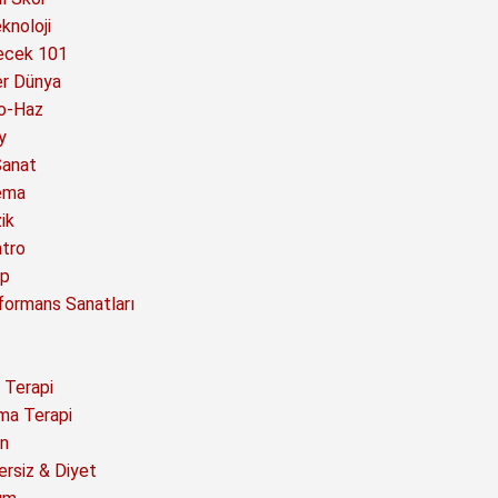
knoloji
ecek 101
er Dünya
o-Haz
y
Sanat
ema
ik
atro
ap
formans Sanatları
 Terapi
ma Terapi
n
ersiz & Diyet