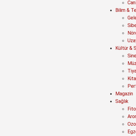
Canl
Bilim & Te
Gel
Sib
Nör
Uza
Kültür & 
Sin
Müz
Tiy
Kit
Per
Magazin
Sağlık
Fito
Aro
Ozo
Egz