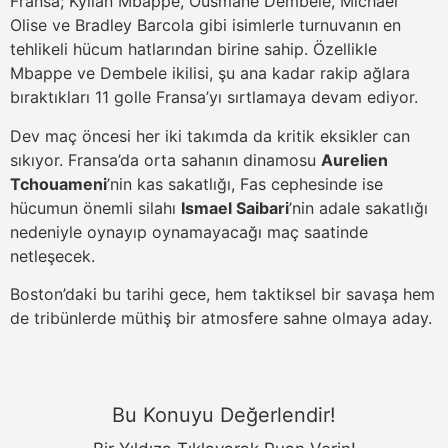
Fransa; Kylian Mbappe, Ousmane Dembele, Michael
Olise ve Bradley Barcola gibi isimlerle turnuvanın en
tehlikeli hücum hatlarından birine sahip. Özellikle
Mbappe ve Dembele ikilisi, şu ana kadar rakip ağlara
bıraktıkları 11 golle Fransa’yı sırtlamaya devam ediyor.
Dev maç öncesi her iki takımda da kritik eksikler can
sıkıyor. Fransa’da orta sahanın dinamosu
Aurelien
Tchouameni
’nin kas sakatlığı, Fas cephesinde ise
hücumun önemli silahı
Ismael Saibari
’nin adale sakatlığı
nedeniyle oynayıp oynamayacağı maç saatinde
netleşecek.
Boston’daki bu tarihi gece, hem taktiksel bir savaşa hem
de tribünlerde müthiş bir atmosfere sahne olmaya aday.
Bu Konuyu Değerlendir!