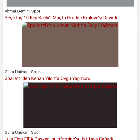
Ahmet Demir
Spor
Beşiktaş 10 Kişi Kaldığı Maçta Hradec Kralove’yi Devirdi
Gülru Ünüvar
Spor
Spalletti’den Kenan Yıldız’a Övgü Yağmuru
Gülru Ünüvar
Spor
Luis Figo FIFA Başkanı’nı Infantino’yu İstifaya Çağırdı