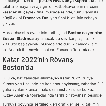
ortaklaşa düzenlediği
2026 FIFA Dünya Kupası
’nda artık
telafisi olmayan viraja girildi. Futbolseverlerin nefesini
kesecek ilk çeyrek final mücadelesinde, turnuvanın iki
güçlü ekibi
Fransa ve Fas
, yarı final bileti için sahaya
çıkıyor.
Massachusetts eyaletinin tarihi şehri
Boston’da yer alan
Boston Stadı’nda
oynanacak bu dev karşılaşma, TSİ
23.00’te başlayacak. Mücadelede düdük çalacak isim
ise Arjantinli deneyimli hakem Facundo Tello olacak.
Katar 2022’nin Rövanşı
Boston’da
İki ülke, hafızalardan silinmeyen Katar 2022 Dünya
Kupası yarı finalinde de kozlarını paylaşmış, sahadan 2-0
galip ayrılan Fransa finale uzanmıştı. Fas ise bu kez
Kuzey Amerika topraklarında tarihi bir rövanşın peşinde.
Turnuva boyunca sergiledikleri grafikler ise iki takımın