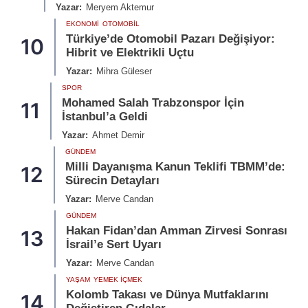
Yazar:
Meryem Aktemur
EKONOMI
OTOMOBIL
Türkiye’de Otomobil Pazarı Değişiyor:
10
Hibrit ve Elektrikli Uçtu
Yazar:
Mihra Güleser
SPOR
Mohamed Salah Trabzonspor İçin
11
İstanbul’a Geldi
Yazar:
Ahmet Demir
GÜNDEM
Milli Dayanışma Kanun Teklifi TBMM’de:
12
Sürecin Detayları
Yazar:
Merve Candan
GÜNDEM
Hakan Fidan’dan Amman Zirvesi Sonrası
13
İsrail’e Sert Uyarı
Yazar:
Merve Candan
YAŞAM
YEMEK İÇMEK
Kolomb Takası ve Dünya Mutfaklarını
14