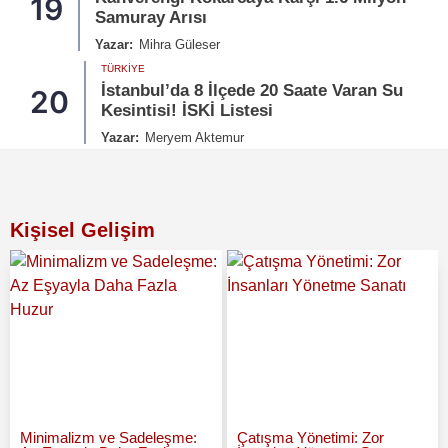
19
Samuray Arısı
Yazar:
Mihra Güleser
TÜRKIYE
İstanbul’da 8 İlçede 20 Saate Varan Su
20
Kesintisi! İSKİ Listesi
Yazar:
Meryem Aktemur
Kişisel Gelişim
Minimalizm ve Sadeleşme:
Çatışma Yönetimi: Zor