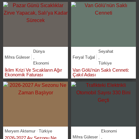
Dünya
Seyahat
Mihra Güleser
,
Feryal Tuğal
,
Ekonomi
Türkiye
İklim Krizi Ve Sıcakların Ağır
Van Gölü’nün Saklı Cenneti:
Ekonomik Faturası
Çakıl Adası
Meryem Aktemur
Türkiye
Ekonomi
Mihra Güleser
,
2026-2027 Av Sezonu Ne