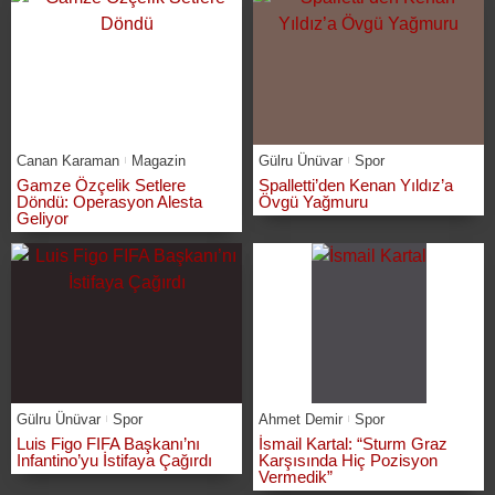
Canan Karaman
Magazin
Gülru Ünüvar
Spor
Gamze Özçelik Setlere
Spalletti’den Kenan Yıldız’a
Döndü: Operasyon Alesta
Övgü Yağmuru
Geliyor
Gülru Ünüvar
Spor
Ahmet Demir
Spor
Luis Figo FIFA Başkanı’nı
İsmail Kartal: “Sturm Graz
Infantino’yu İstifaya Çağırdı
Karşısında Hiç Pozisyon
Vermedik”