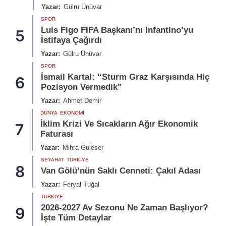
Yazar:
Gülru Ünüvar
SPOR
Luis Figo FIFA Başkanı’nı Infantino’yu
5
İstifaya Çağırdı
Yazar:
Gülru Ünüvar
SPOR
İsmail Kartal: “Sturm Graz Karşısında Hiç
6
Pozisyon Vermedik”
Yazar:
Ahmet Demir
DÜNYA
EKONOMI
İklim Krizi Ve Sıcakların Ağır Ekonomik
7
Faturası
Yazar:
Mihra Güleser
SEYAHAT
TÜRKIYE
8
Van Gölü’nün Saklı Cenneti: Çakıl Adası
Yazar:
Feryal Tuğal
TÜRKIYE
2026-2027 Av Sezonu Ne Zaman Başlıyor?
9
İşte Tüm Detaylar