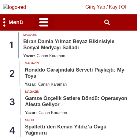
Giriş Yap / Kayıt Ol
Menü
MAGAZIN
Bilim & Teknoloji
Kültür & Sanat
Biran Damla Yılmaz Beyaz Bikinisiyle
1
Sosyal Medyayı Salladı
Yazar:
Canan Karaman
MAGAZIN
Ronaldo Garajındaki Serveti Paylaştı: My
2
Toys
Yazar:
Canan Karaman
MAGAZIN
Gamze Özçelik Setlere Döndü: Operasyon
3
Alesta Geliyor
Yazar:
Canan Karaman
SPOR
Spalletti’den Kenan Yıldız’a Övgü
4
Yağmuru