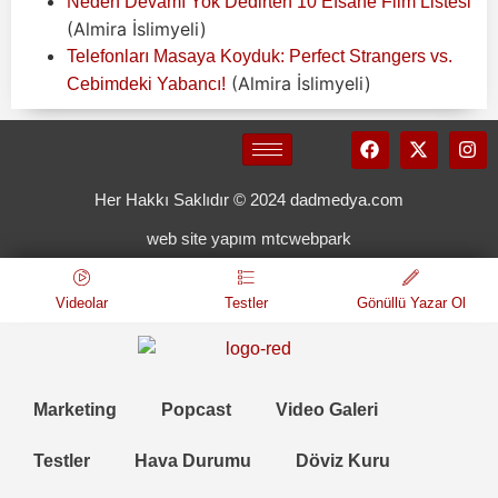
Neden Devamı Yok Dedirten 10 Efsane Film Listesi
(Almira İslimyeli)
Telefonları Masaya Koyduk: Perfect Strangers vs.
(Almira İslimyeli)
Cebimdeki Yabancı!
Her Hakkı Saklıdır © 2024 dadmedya.com
web site yapım mtcwebpark
Videolar
Testler
Gönüllü Yazar Ol
Marketing
Popcast
Video Galeri
Testler
Hava Durumu
Döviz Kuru