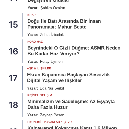
Değiştiren Gıdalar
Yazar:
Şahika Özakın
KITAP
Doğu ile Batı Arasında Bir İnsan
15
Panoraması: Mahur Beste
Yazar:
Zehra İzbudak
NÖRO-HAZ
Beynindeki O Gizli Düğme: ASMR Neden
16
Bu Kadar Haz Veriyor?
Yazar:
Feray Eymen
AŞK & İLIŞKILER
Ekran Kapanınca Başlayan Sessizlik:
17
Dijital Yaşam ve İlişkiler
Yazar:
Eda Nur Serbil
KIŞISEL GELIŞIM
Minimalizm ve Sadeleşme: Az Eşyayla
18
Daha Fazla Huzur
Yazar:
Zeynep Pesen
EKONOMI
HAYVANLAR & ÇEVRE
Kahverengi Kokarcaya Karşı 1.6 Milyon