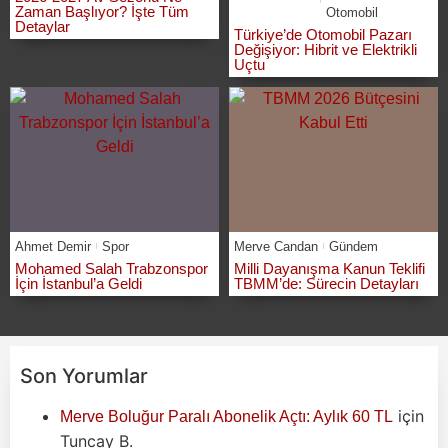
Zaman Başlıyor? İşte Tüm
Otomobil
Detaylar
Türkiye’de Otomobil Pazarı
Değişiyor: Hibrit ve Elektrikli
Uçtu
Ahmet Demir
Spor
Merve Candan
Gündem
Mohamed Salah Trabzonspor
Milli Dayanışma Kanun Teklifi
İçin İstanbul’a Geldi
TBMM’de: Sürecin Detayları
Son Yorumlar
için
Merve Boluğur Paralı Abonelik Açtı: Aylık 60 TL
Tuncay B.