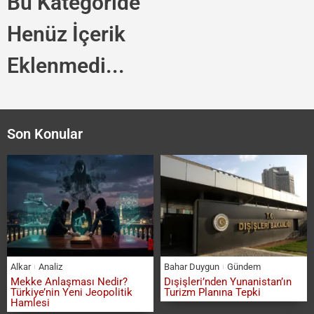
Bu Kategoride
Henüz İçerik
Eklenmedi...
Son Konular
Alkar
Analiz
Bahar Duygun
Gündem
Mekke Anlaşması Nedir?
Dışişleri’nden Yunanistan’ın
Türkiye’nin Yeni Jeopolitik
Turizm Planına Tepki
Hamlesi