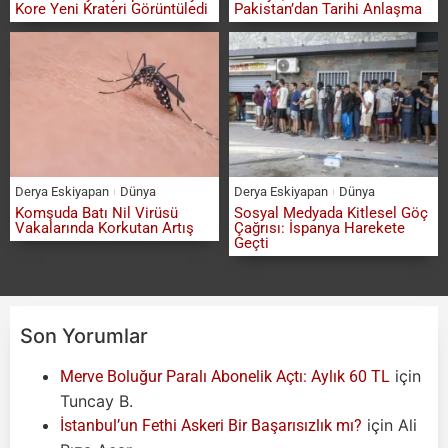
Kore Yeni Krateri Görüntüledi
Pakistan’dan Tarihi Anlaşma
Derya Eskiyapan
Dünya
Derya Eskiyapan
Dünya
Komşuda Batı Nil Virüsü
Sosyal Medyada Kitlesel Göç
Vakalarında Korkutan Artış
Çağrısı: İspanya Harekete
Geçti
Son Yorumlar
için
Merve Boluğur Paralı Abonelik Açtı: Aylık 60 TL
Tuncay B.
için
Ali
İstanbul’un Fethi Askeri Bir Başarısızlık mı?