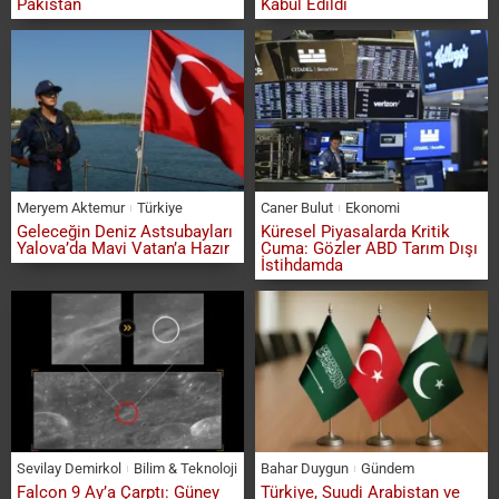
Pakistan
Kabul Edildi
Meryem Aktemur
Türkiye
Caner Bulut
Ekonomi
Geleceğin Deniz Astsubayları
Küresel Piyasalarda Kritik
Yalova’da Mavi Vatan’a Hazır
Cuma: Gözler ABD Tarım Dışı
İstihdamda
Sevilay Demirkol
Bilim & Teknoloji
Bahar Duygun
Gündem
Falcon 9 Ay’a Çarptı: Güney
Türkiye, Suudi Arabistan ve