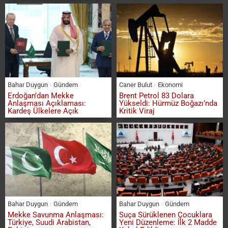
Bahar Duygun
Gündem
Caner Bulut
Ekonomi
Erdoğan’dan Mekke
Brent Petrol 83 Dolara
Anlaşması Açıklaması:
Yükseldi: Hürmüz Boğazı’nda
Kardeş Ülkelere Açık
Kritik Viraj
Bahar Duygun
Gündem
Bahar Duygun
Gündem
Mekke Savunma Anlaşması:
Suça Sürüklenen Çocuklara
Türkiye, Suudi Arabistan,
Yeni Düzenleme: İlk 2 Madde