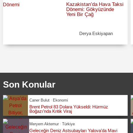
Kazakistan’da Hava Taksi
Dönemi: Gökyüzünde
Yeni Bir Çağ
Derya Eskiyapan
Son Konular
Caner Bulut
Ekonomi
Brent Petrol 83 Dolara Yükseldi: Hürmüz
Boğazı’nda Kritik Viraj
Meryem Aktemur
Türkiye
Geleceğin Deniz Astsubayları Yalova’da Mavi