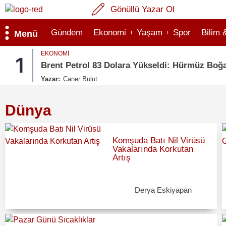
Gönüllü Yazar Ol
Gündem
Ekonomi
Yaşam
Spor
Bilim 
Menü
EKONOMI
1
Brent Petrol 83 Dolara Yükseldi: Hürmüz Boğaz
Yazar:
Caner Bulut
Dünya
Komşuda Batı Nil Virüsü
Vakalarında Korkutan
Artış
Derya Eskiyapan