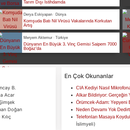
Tarım Dışı İstihdamda
Derya Eskiyapan
Dünya
Komşuda Batı Nil Virüsü Vakalarında Korkutan
Artış
Meryem Aktemur
Türkiye
Dünyanın En Büyük 3. Vinç Gemisi Saipem 7000
Boğaz’da
En Çok Okunanlar
ncay B.
CIA Kediyi Nasıl Mikrofona
za Acar
Alkar Bildiriyor: Gerçeğin
Şimşek
Örümcek-Adam: Yepyeni Bi
han Doğan
Neden Devamı Yok Dedirte
Kılıç
Telefonları Masaya Koyduk
İslimyeli)