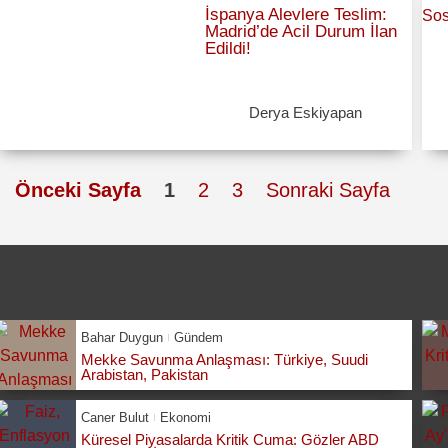
İspanya Alevlere Teslim:
Madrid’de Acil Durum İlan
Edildi!
Derya Eskiyapan
Önceki Sayfa
1
2
3
Sonraki Sayfa
Bahar Duygun
Gündem
Mekke Savunma Anlaşması: Türkiye, Suudi
Arabistan, Pakistan
Caner Bulut
Ekonomi
Küresel Piyasalarda Kritik Cuma: Gözler ABD