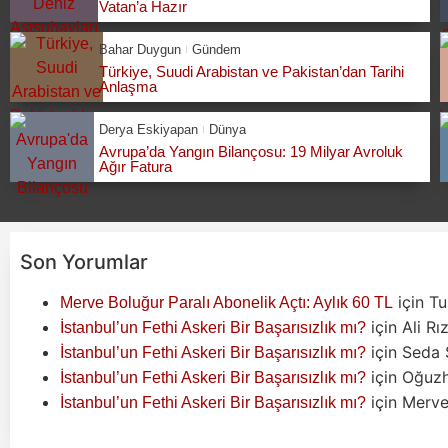
Vatan’a Hazır
Bahar Duygun
Gündem
Türkiye, Suudi Arabistan ve Pakistan’dan Tarihi
Anlaşma
Derya Eskiyapan
Dünya
Avrupa’da Yangın Bilançosu: 19 Milyar Avroluk
Ağır Fatura
Son Yorumlar
için
Tu
Merve Boluğur Paralı Abonelik Açtı: Aylık 60 TL
için
Ali Rı
İstanbul’un Fethi Askeri Bir Başarısızlık mı?
için
Seda 
İstanbul’un Fethi Askeri Bir Başarısızlık mı?
için
Oğuz
İstanbul’un Fethi Askeri Bir Başarısızlık mı?
için
Merve 
İstanbul’un Fethi Askeri Bir Başarısızlık mı?