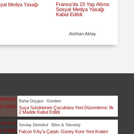
Fransa’da 15 Yaş Altına
Sosyal Medya Yasağı
Kabul Edildi
Aslıhan Aktay
Bahar Duygun
Gündem
Suça Sürüklenen Çocuklara Yeni Düzenleme: İlk
2 Madde Kabul Edildi
Sevilay Demirkol
Bilim & Teknoloji
Falcon 9 Ay’a Çarptı: Güney Kore Yeni Krateri