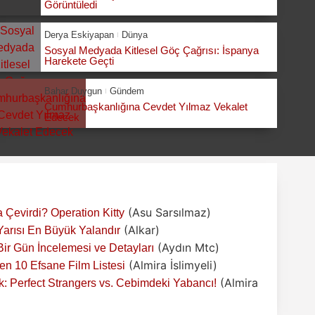
Görüntüledi
Derya Eskiyapan
Dünya
Sosyal Medyada Kitlesel Göç Çağrısı: İspanya
Harekete Geçti
Bahar Duygun
Gündem
Cumhurbaşkanlığına Cevdet Yılmaz Vekalet
Edecek
(Asu Sarsılmaz)
 Çevirdi? Operation Kitty
(Alkar)
 Yarısı En Büyük Yalandır
(Aydın Mtc)
r Gün İncelemesi ve Detayları
(Almira İslimyeli)
n 10 Efsane Film Listesi
(Almira
: Perfect Strangers vs. Cebimdeki Yabancı!