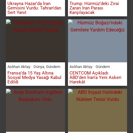
Ukrayna Hazar’da İran
Trump: Hürmüz’deki Zirai
Gemisini Vurdu: Tahran’dan
Zararı İran Parası
Sert Yanıt
Karşılayacak
Aslıhan Aktay
Dünya
,
Gündem
Aslıhan Aktay
Gündem
Fransa’da 15 Yaş Altına
CENTCOM Açıkladı:
Sosyal Medya Yasağı Kabul
ABD’den İran’a Yeni Askeri
Edildi
Harekât