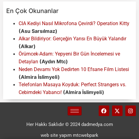
En Çok Okunanlar
CIA Kediyi Nasıl Mikrofona Çevirdi? Operation Kitty
(Asu Sarsılmaz)
Alkar Bildiriyor: Gerçeğin Yarısı En Büyük Yalandır
(Alkar)
Örümcek-Adam: Yepyeni Bir Gün İncelemesi ve
(Aydın Mtc)
Detayları
Neden Devamı Yok Dedirten 10 Efsane Film Listesi
(Almira İslimyeli)
Telefonları Masaya Koyduk: Perfect Strangers vs.
(Almira İslimyeli)
Cebimdeki Yabancı!
Her Hakkı Saklıdır © 2024 dadmedya.com
web site yapım mtcwebpark