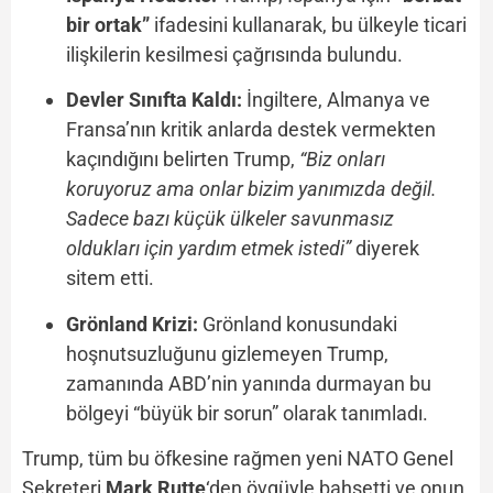
bir ortak”
ifadesini kullanarak, bu ülkeyle ticari
ilişkilerin kesilmesi çağrısında bulundu.
Devler Sınıfta Kaldı:
İngiltere, Almanya ve
Fransa’nın kritik anlarda destek vermekten
kaçındığını belirten Trump,
“Biz onları
koruyoruz ama onlar bizim yanımızda değil.
Sadece bazı küçük ülkeler savunmasız
oldukları için yardım etmek istedi”
diyerek
sitem etti.
Grönland Krizi:
Grönland konusundaki
hoşnutsuzluğunu gizlemeyen Trump,
zamanında ABD’nin yanında durmayan bu
bölgeyi “büyük bir sorun” olarak tanımladı.
Trump, tüm bu öfkesine rağmen yeni NATO Genel
Sekreteri
Mark Rutte
‘den övgüyle bahsetti ve onun