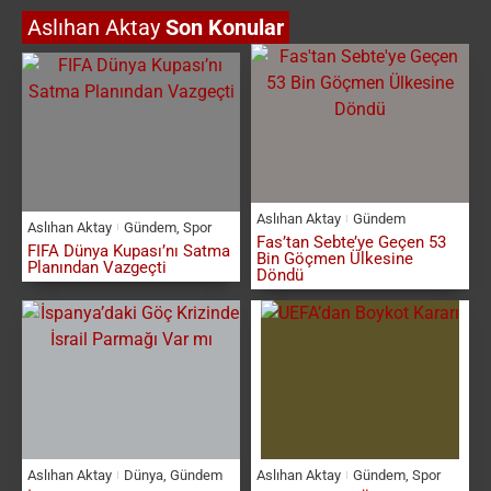
Aslıhan Aktay
Son Konular
Aslıhan Aktay
Gündem
Aslıhan Aktay
Gündem
,
Spor
Fas’tan Sebte’ye Geçen 53
FIFA Dünya Kupası’nı Satma
Bin Göçmen Ülkesine
Planından Vazgeçti
Döndü
Aslıhan Aktay
Dünya
,
Gündem
Aslıhan Aktay
Gündem
,
Spor