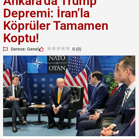
Ankara’da Trump
Depremi: İran’la
Köprüler Tamamen
Koptu!
Derece: Genel
0
(
0
)