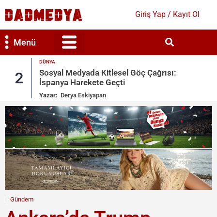
Giriş Yap / Kayıt Ol
Menü
DÜNYA
Bilim & Teknoloji
Kültür & Sanat
Sosyal Medyada Kitlesel Göç Çağrısı:
2
İspanya Harekete Geçti
Yazar:
Derya Eskiyapan
Gündem