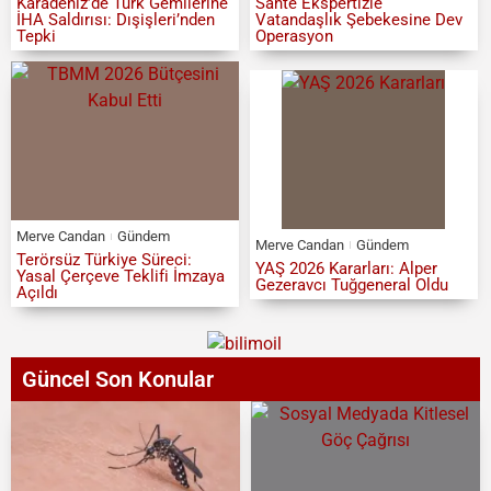
Karadeniz’de Türk Gemilerine
Sahte Ekspertizle
İHA Saldırısı: Dışişleri’nden
Vatandaşlık Şebekesine Dev
Tepki
Operasyon
Merve Candan
Gündem
Merve Candan
Gündem
Terörsüz Türkiye Süreci:
YAŞ 2026 Kararları: Alper
Yasal Çerçeve Teklifi İmzaya
Gezeravcı Tuğgeneral Oldu
Açıldı
Güncel Son Konular