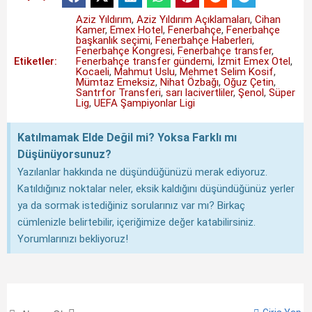
Aziz Yıldırım
,
Aziz Yıldırım Açıklamaları
,
Cihan
Kamer
,
Emex Hotel
,
Fenerbahçe
,
Fenerbahçe
başkanlık seçimi
,
Fenerbahçe Haberleri
,
Fenerbahçe Kongresi
,
Fenerbahçe transfer
,
Etiketler:
Fenerbahçe transfer gündemi
,
İzmit Emex Otel
,
Kocaeli
,
Mahmut Uslu
,
Mehmet Selim Kosif
,
Mümtaz Emeksiz
,
Nihat Özbağı
,
Oğuz Çetin
,
Santrfor Transferi
,
sarı lacivertliler
,
Şenol
,
Süper
Lig
,
UEFA Şampiyonlar Ligi
Katılmamak Elde Değil mi? Yoksa Farklı mı
Düşünüyorsunuz?
Yazılanlar hakkında ne düşündüğünüzü merak ediyoruz.
Katıldığınız noktalar neler, eksik kaldığını düşündüğünüz yerler
ya da sormak istediğiniz sorularınız var mı? Birkaç
cümlenizle belirtebilir, içeriğimize değer katabilirsiniz.
Yorumlarınızı bekliyoruz!