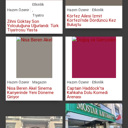
Etkinlik
Hazım Özenir
,
Hazım Özenir
Etkinlik
Tiyatro
Körfez Ailesi İzmit
Körfezi’nde Dördüncü Kez
Zihni Göktay Son
Buluştu
Yolculuğuna Uğurlandı: Türk
Tiyatrosu Yasta
Hazım Özenir
Magazin
Hazım Özenir
Etkinlik
Nisa Beren Akel Sinema
Captain Haddock’ta
Kariyerinde Yeni Döneme
Kahkaha Dolu Komedi
Giriyor
Arenası