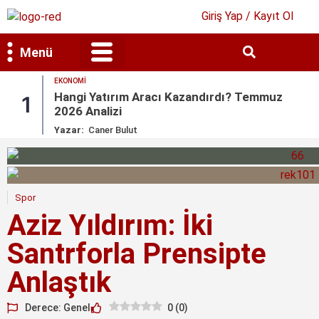
Giriş Yap / Kayıt Ol
Menü
EKONOMI
Bilim & Teknoloji
Kültür & Sanat
Hangi Yatırım Aracı Kazandırdı? Temmuz
1
2026 Analizi
Yazar:
Caner Bulut
Spor
Aziz Yıldırım: İki
Santrforla Prensipte
Anlaştık
Derece: Genel
0
(
0
)