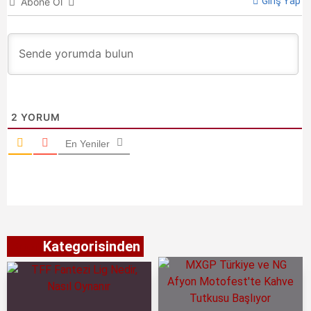
Giriş Yap
Abone Ol
2
YORUM
En Yeniler
Spor
Kategorisinden