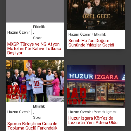
Etkinlik
Hazım Özenir
,
Hazım Özenir
Etkinlik
Spor
Semih Hot’un Doğum
MXGP Türkiye ve NG Afyon
Gününde Yıldızlar Geçidi
Motofest’te Kahve Tutkusu
Başlıyor
Etkinlik
Hazım Özenir
,
Hazım Özenir
Yemek İçmek
Spor
Huzur Izgara Körfez’de
Lezzetin Yeni Adresi Oldu
Sporun Birleştirici Gücü ile
Topluma Güçlü Farkındalık