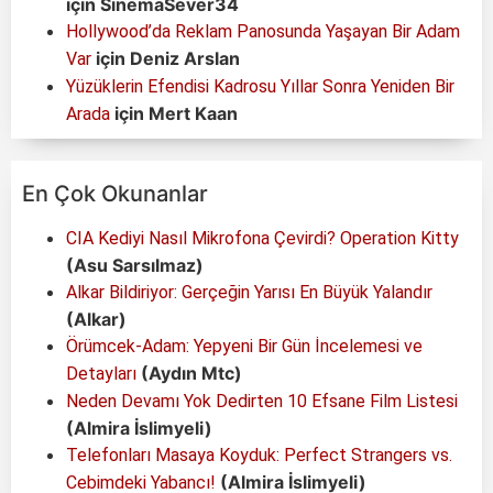
için
SinemaSever34
Hollywood’da Reklam Panosunda Yaşayan Bir Adam
için
Deniz Arslan
Var
Yüzüklerin Efendisi Kadrosu Yıllar Sonra Yeniden Bir
için
Mert Kaan
Arada
En Çok Okunanlar
CIA Kediyi Nasıl Mikrofona Çevirdi? Operation Kitty
(Asu Sarsılmaz)
Alkar Bildiriyor: Gerçeğin Yarısı En Büyük Yalandır
(Alkar)
Örümcek-Adam: Yepyeni Bir Gün İncelemesi ve
(Aydın Mtc)
Detayları
Neden Devamı Yok Dedirten 10 Efsane Film Listesi
(Almira İslimyeli)
Telefonları Masaya Koyduk: Perfect Strangers vs.
(Almira İslimyeli)
Cebimdeki Yabancı!