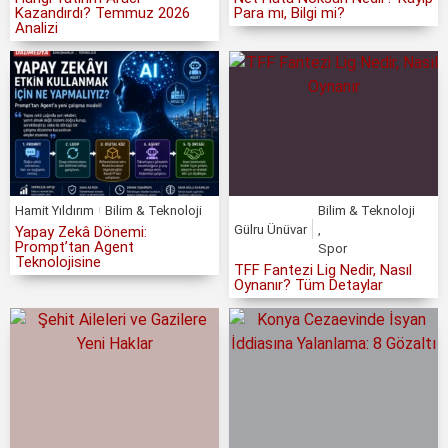
Kazandırdı? Temmuz 2026
Para mı, Bilgi mi?
Analizi
Hamit Yıldırım
Bilim & Teknoloji
Bilim & Teknoloji
Gülru Ünüvar
,
Yapay Zekâ Dönemi:
Prompt’tan Agent
Spor
Teknolojisine
TFF Fantezi Lig Nedir, Nasıl
Oynanır? Tüm Detaylar