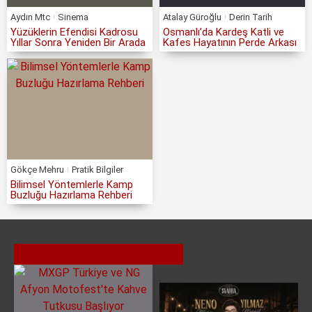
Aydın Mtc
Sinema
Atalay Güroğlu
Derin Tarih
Yüzüklerin Efendisi Kadrosu
Osmanlı’da Kardeş Katli ve
Yıllar Sonra Yeniden Bir Arada
Kafes Hayatının Perde Arkası
Gökçe Mehru
Pratik Bilgiler
Bilimsel Yöntemlerle Kamp
Buzluğu Hazırlama Rehberi
Hazım Özenir
Son Konular