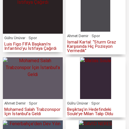
Ahmet Demir
Spor
Gülru Ünüvar
Spor
İsmail Kartal: “Sturm Graz
Luis Figo FIFA Başkanı’nı
Karşısında Hiç Pozisyon
Infantino’yu İstifaya Çağırdı
Vermedik”
Ahmet Demir
Spor
Gülru Ünüvar
Spor
Mohamed Salah Trabzonspor
Beşiktaş’ın Hedefindeki
İçin İstanbul’a Geldi
Soule’ye Milan Talip Oldu