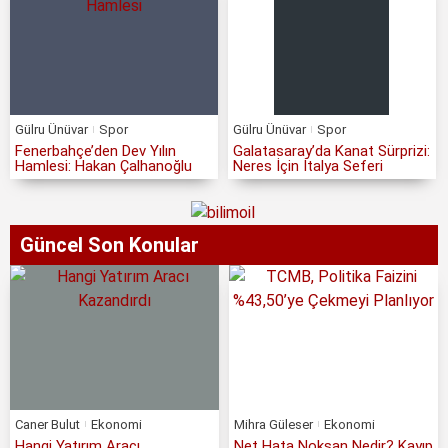
Gülru Ünüvar
Spor
Gülru Ünüvar
Spor
Fenerbahçe’den Dev Yılın
Galatasaray’da Kanat Sürprizi:
Hamlesi: Hakan Çalhanoğlu
Neres İçin İtalya Seferi
Güncel Son Konular
Caner Bulut
Ekonomi
Mihra Güleser
Ekonomi
Hangi Yatırım Aracı
Net Hata Noksan Nedir? Kayıp