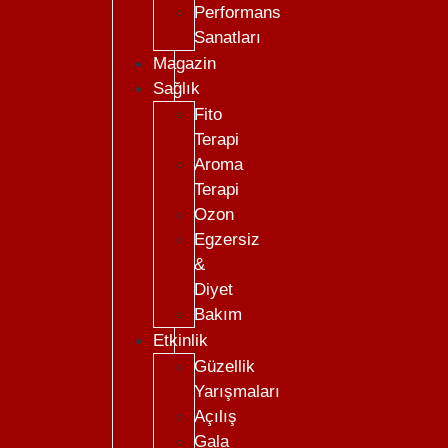
Performans
Sanatları
Magazin
Sağlık
Fito
Terapi
Aroma
Terapi
Ozon
Egzersiz
&
Diyet
Bakım
Etkinlik
Güzellik
Yarışmaları
Açılış
Gala