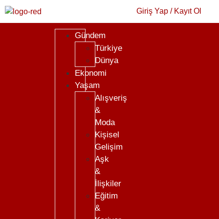
Giriş Yap / Kayıt Ol
Gündem
Türkiye
Dünya
Ekonomi
Yaşam
Alışveriş
&
Moda
Kişisel
Gelişim
Aşk
&
İlişkiler
Eğitim
&