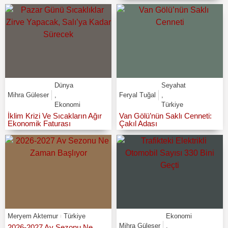
Dünya
Seyahat
Mihra Güleser
,
Feryal Tuğal
,
Ekonomi
Türkiye
İklim Krizi Ve Sıcakların Ağır
Van Gölü’nün Saklı Cenneti:
Ekonomik Faturası
Çakıl Adası
Meryem Aktemur
Türkiye
Ekonomi
Mihra Güleser
,
2026-2027 Av Sezonu Ne