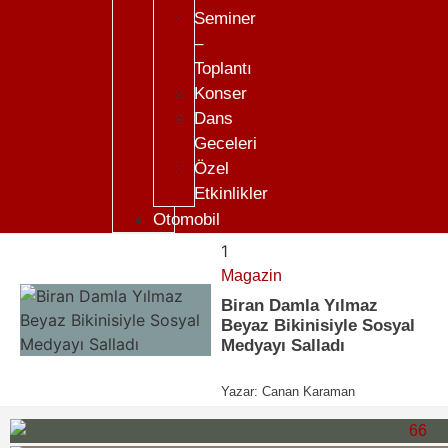
Seminer
–
Toplantı
Konser
Dans
Geceleri
Özel
Etkinlikler
Otomobil
1
Magazin
Biran Damla Yılmaz
Beyaz Bikinisiyle Sosyal
Medyayı Salladı
Yazar:
Canan Karaman