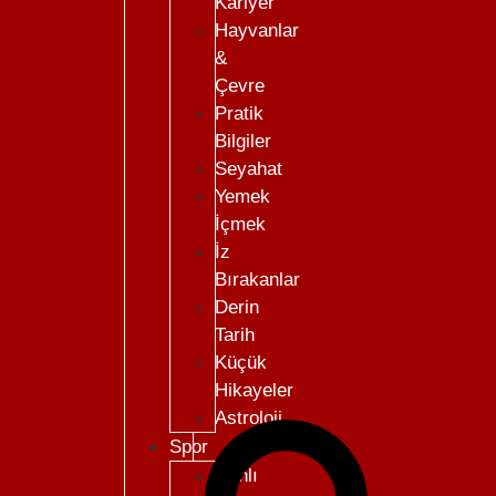
Kariyer
Hayvanlar
&
Çevre
Pratik
Bilgiler
Seyahat
Yemek
İçmek
İz
Bırakanlar
Derin
Tarih
Küçük
Hikayeler
Astroloji
Spor
Canlı