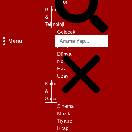
Skor
Bilim
&
Teknoloji
Gelecek
101
Menü
Siber
Dünya
Nöro-
Haz
Uzay
Kültür
&
Sanat
Sinema
Müzik
Tiyatro
Kitap