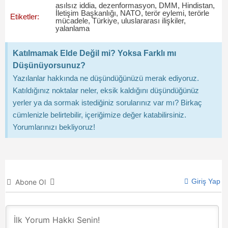
asılsız iddia
,
dezenformasyon
,
DMM
,
Hindistan
,
İletişim Başkanlığı
,
NATO
,
terör eylemi
,
terörle
Etiketler:
mücadele
,
Türkiye
,
uluslararası ilişkiler
,
yalanlama
Katılmamak Elde Değil mi? Yoksa Farklı mı
Düşünüyorsunuz?
Yazılanlar hakkında ne düşündüğünüzü merak ediyoruz.
Katıldığınız noktalar neler, eksik kaldığını düşündüğünüz
yerler ya da sormak istediğiniz sorularınız var mı? Birkaç
cümlenizle belirtebilir, içeriğimize değer katabilirsiniz.
Yorumlarınızı bekliyoruz!
Giriş Yap
Abone Ol