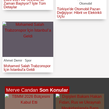
Zaman Başlıyor? İşte Tüm
Otomobil
Detaylar
Türkiye’de Otomobil Pazarı
Değişiyor: Hibrit ve Elektrikli
Uçtu
Ahmet Demir
Spor
Mohamed Salah Trabzonspor
İçin İstanbul’a Geldi
Merve Candan
Son Konular