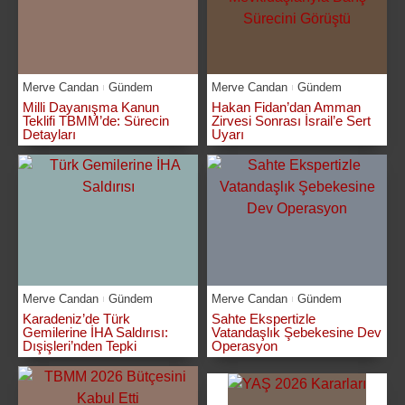
Merve Candan
Gündem
Merve Candan
Gündem
Milli Dayanışma Kanun
Hakan Fidan’dan Amman
Teklifi TBMM’de: Sürecin
Zirvesi Sonrası İsrail’e Sert
Detayları
Uyarı
Merve Candan
Gündem
Merve Candan
Gündem
Karadeniz’de Türk
Sahte Ekspertizle
Gemilerine İHA Saldırısı:
Vatandaşlık Şebekesine Dev
Dışişleri’nden Tepki
Operasyon