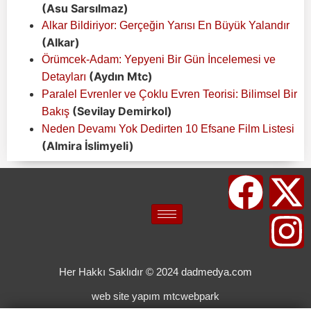
(Asu Sarsılmaz)
Alkar Bildiriyor: Gerçeğin Yarısı En Büyük Yalandır
(Alkar)
Örümcek-Adam: Yepyeni Bir Gün İncelemesi ve
(Aydın Mtc)
Detayları
Paralel Evrenler ve Çoklu Evren Teorisi: Bilimsel Bir
(Sevilay Demirkol)
Bakış
Neden Devamı Yok Dedirten 10 Efsane Film Listesi
(Almira İslimyeli)
Her Hakkı Saklıdır © 2024 dadmedya.com
web site yapım mtcwebpark