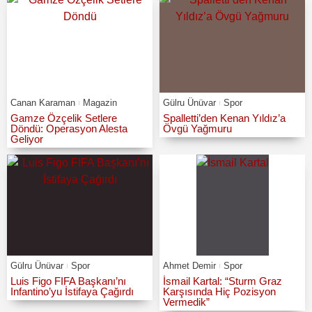
Canan Karaman
Magazin
Gülru Ünüvar
Spor
Gamze Özçelik Setlere
Spalletti’den Kenan Yıldız’a
Döndü: Operasyon Alesta
Övgü Yağmuru
Geliyor
Gülru Ünüvar
Spor
Ahmet Demir
Spor
Luis Figo FIFA Başkanı’nı
İsmail Kartal: “Sturm Graz
Infantino’yu İstifaya Çağırdı
Karşısında Hiç Pozisyon
Vermedik”