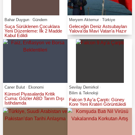
Bahar Duygun
Gündem
Meryem Aktemur
Türkiye
Suça Sürüklenen Çocuklara
Geleceğin Deniz Astsubayları
Yeni Düzenleme: İlk 2 Madde
Yalova’da Mavi Vatan’a Hazır
Kabul Edildi
Caner Bulut
Ekonomi
Sevilay Demirkol
Bilim & Teknoloji
Küresel Piyasalarda Kritik
Cuma: Gözler ABD Tarım Dışı
Falcon 9 Ay’a Çarptı: Güney
İstihdamda
Kore Yeni Krateri Görüntüledi