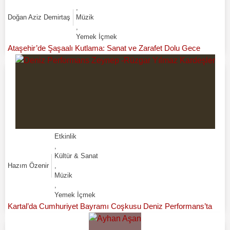
,
Doğan Aziz Demirtaş
Müzik
,
Yemek İçmek
Ataşehir’de Şaşaalı Kutlama: Sanat ve Zarafet Dolu Gece
Etkinlik
,
Kültür & Sanat
Hazım Özenir
,
Müzik
,
Yemek İçmek
Kartal’da Cumhuriyet Bayramı Coşkusu Deniz Performans’ta