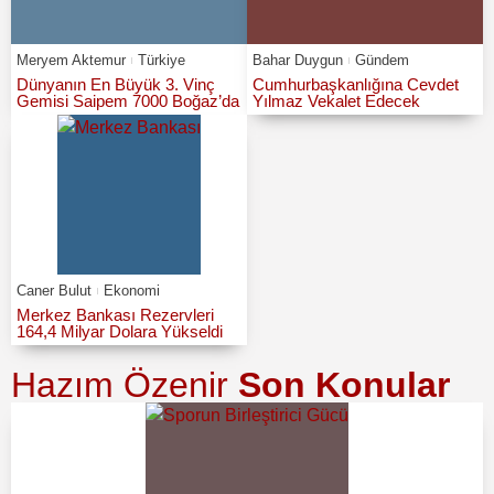
Meryem Aktemur
Türkiye
Bahar Duygun
Gündem
Dünyanın En Büyük 3. Vinç
Cumhurbaşkanlığına Cevdet
Gemisi Saipem 7000 Boğaz’da
Yılmaz Vekalet Edecek
Caner Bulut
Ekonomi
Merkez Bankası Rezervleri
164,4 Milyar Dolara Yükseldi
Hazım Özenir
Son Konular