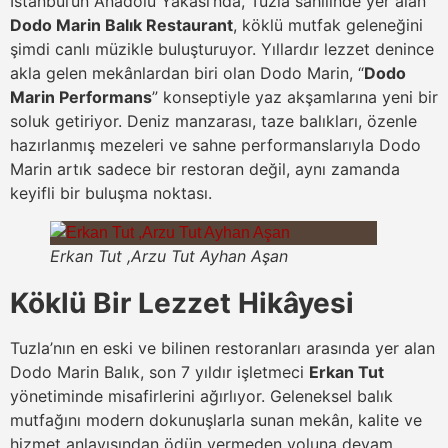
İstanbul’un Anadolu Yakası’nda, Tuzla sahilinde yer alan
Dodo Marin Balık Restaurant
, köklü mutfak geleneğini
şimdi canlı müzikle buluşturuyor. Yıllardır lezzet denince
akla gelen mekânlardan biri olan Dodo Marin, “
Dodo
Marin Performans
” konseptiyle yaz akşamlarına yeni bir
soluk getiriyor. Deniz manzarası, taze balıkları, özenle
hazırlanmış mezeleri ve sahne performanslarıyla Dodo
Marin artık sadece bir restoran değil, aynı zamanda
keyifli bir buluşma noktası.
Erkan Tut ,Arzu Tut Ayhan Aşan
Köklü Bir Lezzet Hikâyesi
Tuzla’nın en eski ve bilinen restoranları arasında yer alan
Dodo Marin Balık, son 7 yıldır işletmeci
Erkan Tut
yönetiminde misafirlerini ağırlıyor. Geleneksel balık
mutfağını modern dokunuşlarla sunan mekân, kalite ve
hizmet anlayışından ödün vermeden yoluna devam