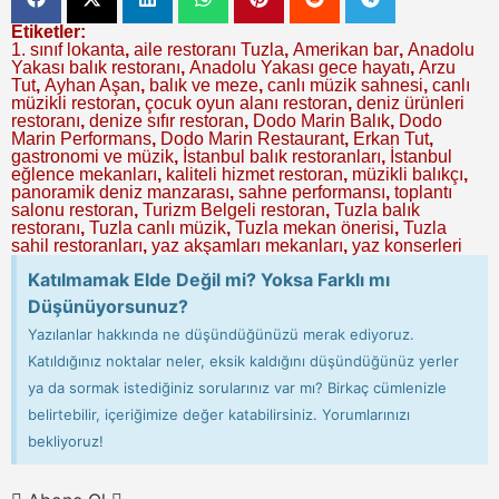
Etiketler:
1. sınıf lokanta
,
aile restoranı Tuzla
,
Amerikan bar
,
Anadolu
Yakası balık restoranı
,
Anadolu Yakası gece hayatı
,
Arzu
Tut
,
Ayhan Aşan
,
balık ve meze
,
canlı müzik sahnesi
,
canlı
müzikli restoran
,
çocuk oyun alanı restoran
,
deniz ürünleri
restoranı
,
denize sıfır restoran
,
Dodo Marin Balık
,
Dodo
Marin Performans
,
Dodo Marin Restaurant
,
Erkan Tut
,
gastronomi ve müzik
,
İstanbul balık restoranları
,
İstanbul
eğlence mekanları
,
kaliteli hizmet restoran
,
müzikli balıkçı
,
panoramik deniz manzarası
,
sahne performansı
,
toplantı
salonu restoran
,
Turizm Belgeli restoran
,
Tuzla balık
restoranı
,
Tuzla canlı müzik
,
Tuzla mekan önerisi
,
Tuzla
sahil restoranları
,
yaz akşamları mekanları
,
yaz konserleri
Katılmamak Elde Değil mi? Yoksa Farklı mı
Düşünüyorsunuz?
Yazılanlar hakkında ne düşündüğünüzü merak ediyoruz.
Katıldığınız noktalar neler, eksik kaldığını düşündüğünüz yerler
ya da sormak istediğiniz sorularınız var mı? Birkaç cümlenizle
belirtebilir, içeriğimize değer katabilirsiniz. Yorumlarınızı
bekliyoruz!