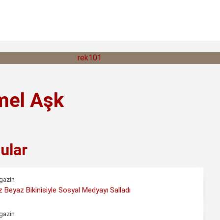
mel Aşk
ular
gazin
 Beyaz Bikinisiyle Sosyal Medyayı Salladı
gazin