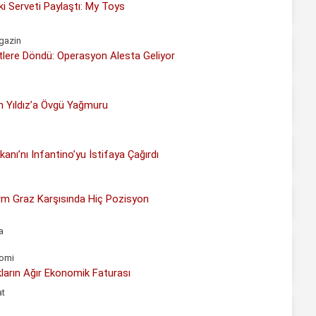
i Serveti Paylaştı: My Toys
gazin
lere Döndü: Operasyon Alesta Geliyor
n Yıldız’a Övgü Yağmuru
anı’nı Infantino’yu İstifaya Çağırdı
urm Graz Karşısında Hiç Pozisyon
a
omi
akların Ağır Ekonomik Faturası
at