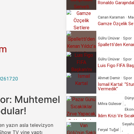
Ronaldo Garajındak
Canan Karaman
Ma
Gamze Özçelik Set
Gülru Ünüvar
Spor
Spalletti’den Kena
um
Gülru Ünüvar
Spor
Luis Figo FIFA Başk
Ahmet Demir
Spor
026
17:20
İsmail Kartal: “St
Vermedik”
iyor: Muhtemel
Düny
Mihra Güleser
,
dular!
Ekon
İklim Krizi Ve Sıc
Seyah
en yazın asla televizyon
Feryal Tuğal
,
 Show TV yine yaptı