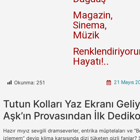
Magazin,
Sinema,
Müzik
Renklendiriyor
Hayatı!..
Okunma:
251
21 Mayıs 2
Tutun Kolları Yaz Ekranı Gel
Aşk’ın Provasından İlk Dediko
Hazır mıyız sevgili dramseverler, entrika müptelaları ve “B
izlemem” deyip klima karşısında dizi tüketen gizli fanlar?