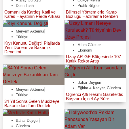
Atalay Güroğlu
Gökçe Mehru
Derin Tarih
Pratik Bilgiler
Osmanlı’da Kardeş Katli ve
Bilimsel Yöntemlerle Kamp
Kafes Hayatının Perde Arkası
Buzluğu Hazırlama Rehberi
Meryem Aktemur
Türkiye
Kıyı Kanunu Değişti: Plajlarda
Mihra Güleser
Yeni Dönem ve Bakanlık
Ekonomi
Denetimi
Uzay AR-GE Bütçesinde 107
Katlık Rekor Artış
Bahar Duygun
Eğitim & Kariyer
,
Gündem
Meryem Aktemur
Öğrenci Affı Resmi Gazete’de:
Türkiye
Başvuru İçin 4 Ay Süre
34 Yıl Sonra Gelen Mucizeye
Bakanlıktan Tam Destek
Bahar Duygun
Gündem