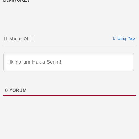
Giriş Yap
Abone Ol
0
YORUM