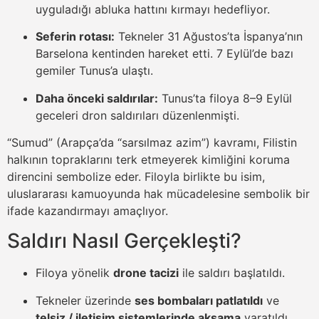
uyguladığı abluka hattını kırmayı hedefliyor.
Seferin rotası:
Tekneler 31 Ağustos’ta İspanya’nın
Barselona kentinden hareket etti. 7 Eylül’de bazı
gemiler Tunus’a ulaştı.
Daha önceki saldırılar:
Tunus’ta filoya 8–9 Eylül
geceleri dron saldırıları düzenlenmişti.
“Sumud” (Arapça’da “sarsılmaz azim”) kavramı, Filistin
halkının topraklarını terk etmeyerek kimliğini koruma
direncini sembolize eder. Filoyla birlikte bu isim,
uluslararası kamuoyunda hak mücadelesine sembolik bir
ifade kazandırmayı amaçlıyor.
Saldırı Nasıl Gerçekleşti?
Filoya yönelik
drone tacizi
ile saldırı başlatıldı.
Tekneler üzerinde
ses bombaları patlatıldı
ve
telsiz / iletişim sistemlerinde aksama
yaratıldı.