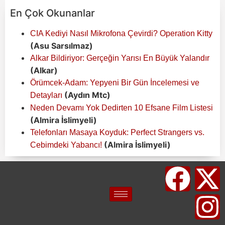
En Çok Okunanlar
CIA Kediyi Nasıl Mikrofona Çevirdi? Operation Kitty
(Asu Sarsılmaz)
Alkar Bildiriyor: Gerçeğin Yarısı En Büyük Yalandır
(Alkar)
Örümcek-Adam: Yepyeni Bir Gün İncelemesi ve
(Aydın Mtc)
Detayları
Neden Devamı Yok Dedirten 10 Efsane Film Listesi
(Almira İslimyeli)
Telefonları Masaya Koyduk: Perfect Strangers vs.
(Almira İslimyeli)
Cebimdeki Yabancı!