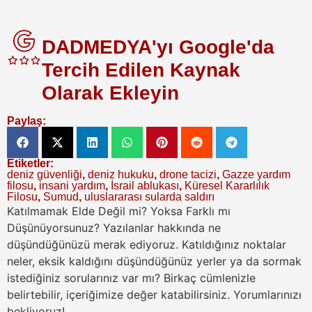
DADMEDYA'yı Google'da
Tercih Edilen Kaynak
Olarak Ekleyin
Paylaş:
Etiketler:
deniz güvenliği
,
deniz hukuku
,
drone tacizi
,
Gazze yardım
filosu
,
insani yardım
,
İsrail ablukası
,
Küresel Kararlılık
Filosu
,
Sumud
,
uluslararası sularda saldırı
Katılmamak Elde Değil mi? Yoksa Farklı mı
Düşünüyorsunuz?
Yazılanlar hakkında ne
düşündüğünüzü merak ediyoruz. Katıldığınız noktalar
neler, eksik kaldığını düşündüğünüz yerler ya da sormak
istediğiniz sorularınız var mı? Birkaç cümlenizle
belirtebilir, içeriğimize değer katabilirsiniz. Yorumlarınızı
bekliyoruz!