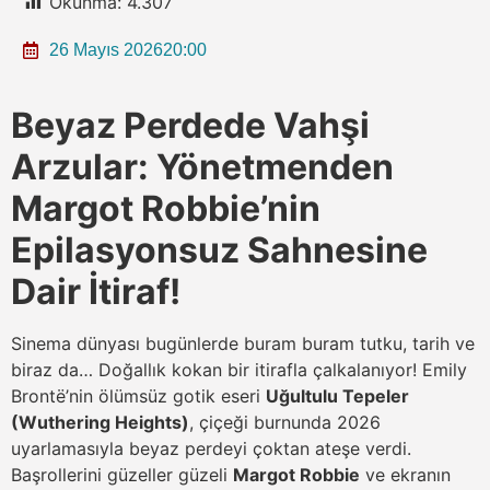
Okunma:
4.307
26 Mayıs 2026
20:00
Beyaz Perdede Vahşi
Arzular: Yönetmenden
Margot Robbie’nin
Epilasyonsuz Sahnesine
Dair İtiraf!
Sinema dünyası bugünlerde buram buram tutku, tarih ve
biraz da… Doğallık kokan bir itirafla çalkalanıyor! Emily
Brontë’nin ölümsüz gotik eseri
Uğultulu Tepeler
(Wuthering Heights)
, çiçeği burnunda 2026
uyarlamasıyla beyaz perdeyi çoktan ateşe verdi.
Başrollerini güzeller güzeli
Margot Robbie
ve ekranın