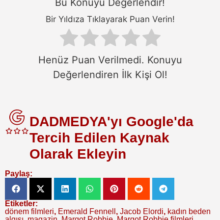
Bu Konuyu Değerlendir!
Bir Yıldıza Tıklayarak Puan Verin!
Henüz Puan Verilmedi. Konuyu
Değerlendiren İlk Kişi Ol!
DADMEDYA'yı Google'da
Tercih Edilen Kaynak
Olarak Ekleyin
Paylaş:
Etiketler:
dönem filmleri
,
Emerald Fennell
,
Jacob Elordi
,
kadın beden
algısı
,
magazin
,
Margot Robbie
,
Margot Robbie filmleri
,