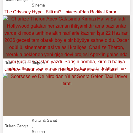
Sinema
The Odyssey Hype’ı Bitti mi? Universal’dan Radikal Karar
Ruken Cengiz
Magazin
Charlize Theron’dan Kırmızı Halıda Cesur Blazer Kombini
Kültür & Sanat
Ruken Cengiz
,
Sinema