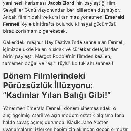
yeni nesil karizması
Jacob Elordi
’nin paylaştığı film,
Sevgililer Günü vizyonundan beri dillerden düşmüyor.
Ancak filmin dahi ve kural tanımaz yönetmeni
Emerald
Fennell
, öyle bir itirafta bulundu ki hayal gücümüzü
biraz zorlamamız gerekecek.
Galler’deki meşhur Hay Festivali’nde sahne alan Fennell,
içimizde ukde kalan o sıcak ve cüretkar detaylardan
birini paylaştı: Margot Robbie’nin filmden kesilen,
tamamen doğal ve “aşırı tüylü” koltuk altı sahnesi!
Dönem Filmlerindeki
Pürüzsüzlük İllüzyonu:
“Kadınlar Yılan Balığı Gibi!”
Yönetmen Emerald Fennell, dönem sinemasındaki o
alışılagelmiş, steril ve aşırı modern estetik algısına fena
halde savaş açmış durumda. Klasik Jane Austen
uyarlamalarını izlerken hepimizin aklından geçen o muzır