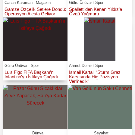
Canan Karaman
Magazin
Gülru Ünüvar
Spor
Gamze Özçelik Setlere Döndü:
Spalletti’den Kenan Yıldız’a
Operasyon Alesta Geliyor
Övgü Yağmuru
Gülru Ünüvar
Spor
Ahmet Demir
Spor
Luis Figo FIFA Başkanı’nı
İsmail Kartal: “Sturm Graz
Infantino’yu İstifaya Çağırdı
Karşısında Hiç Pozisyon
Vermedik”
Dünya
Seyahat