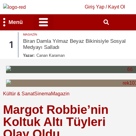
Giriş Yap / Kayıt Ol
Menü
MAGAZIN
Bilim & Teknoloji
Kültür & Sanat
Biran Damla Yılmaz Beyaz Bikinisiyle Sosyal
1
Medyayı Salladı
Yazar:
Canan Karaman
Kültür & Sanat
Sinema
Magazin
Margot Robbie’nin
Koltuk Altı Tüyleri
Olay Oldu