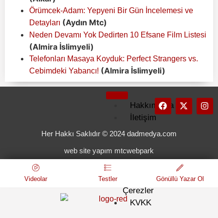
Örümcek-Adam: Yepyeni Bir Gün İncelemesi ve
(Aydın Mtc)
Detayları
Neden Devamı Yok Dedirten 10 Efsane Film Listesi
(Almira İslimyeli)
Telefonları Masaya Koyduk: Perfect Strangers vs.
(Almira İslimyeli)
Cebimdeki Yabancı!
Hakkımızda
İletişim
Künye
Her Hakkı Saklıdır © 2024 dadmedya.com
Kullanım
web site yapım mtcwebpark
Koşulları
Gizlilik
ve
Videolar
Testler
Gönüllü Yazar Ol
Çerezler
KVKK