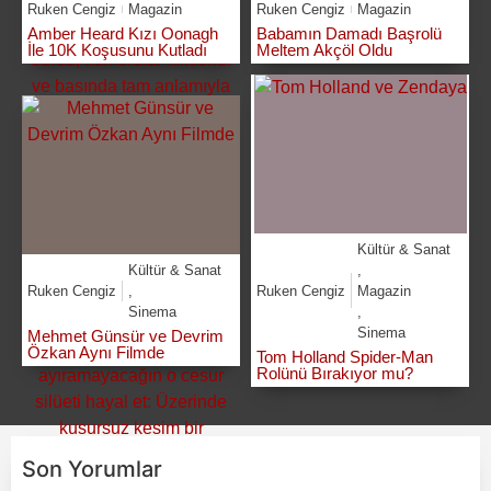
Ruken Cengiz
Magazin
Ruken Cengiz
Magazin
Amber Heard Kızı Oonagh
Babamın Damadı Başrolü
İle 10K Koşusunu Kutladı
Meltem Akçöl Oldu
Kültür & Sanat
Kültür & Sanat
,
Ruken Cengiz
,
Ruken Cengiz
Magazin
Sinema
,
Sinema
Mehmet Günsür ve Devrim
Özkan Aynı Filmde
Tom Holland Spider-Man
Rolünü Bırakıyor mu?
Son Yorumlar