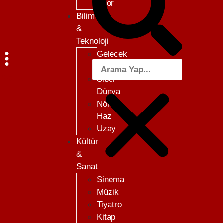
Skor
Bilim
&
Teknoloji
Gelecek
101
Menü
Siber
Dünya
Nöro-
Haz
Uzay
Kültür
&
Sanat
Sinema
Müzik
Tiyatro
Kitap