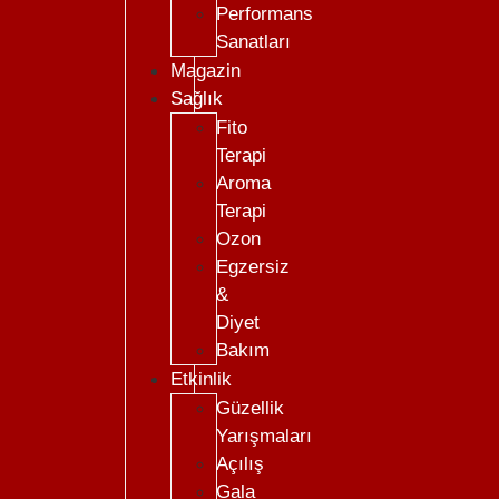
Performans
Sanatları
Magazin
Sağlık
Fito
Terapi
Aroma
Terapi
Ozon
Egzersiz
&
Diyet
Bakım
Etkinlik
Güzellik
Yarışmaları
Açılış
Gala