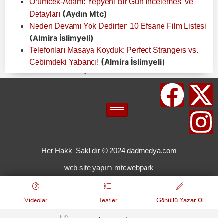
Örümcek-Adam: Yepyeni Bir Gün İncelemesi ve
(Aydın Mtc)
Detayları
Neden Devamı Yok Dedirten 10 Efsane Film Listesi
(Almira İslimyeli)
Telefonları Masaya Koyduk: Perfect Strangers vs.
(Almira İslimyeli)
Cebimdeki Yabancı!
Her Hakkı Saklıdır © 2024 dadmedya.com
web site yapım mtcwebpark
Videolar
Testler
Gönüllü Yazar Ol