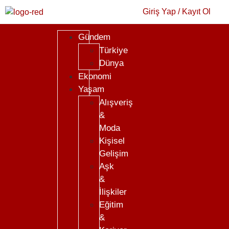
Giriş Yap / Kayıt Ol
Gündem
Türkiye
Dünya
Ekonomi
Yaşam
Alışveriş
&
Moda
Kişisel
Gelişim
Aşk
&
İlişkiler
Eğitim
&