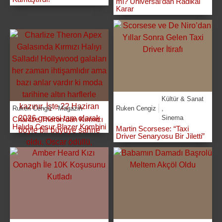
mi? Universal’dan Radikal
Karar
Kültür & Sanat
Ruken Cengiz
Magazin
Ruken Cengiz
,
Sinema
Charlize Theron’dan Kırmızı
Halıda Cesur Blazer Kombini
Martin Scorsese: “Taxi
Driver Senaryosu Bir Jiletti”