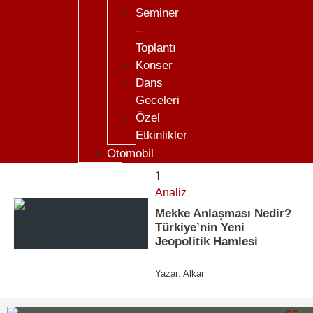
Seminer
–
Toplantı
Konser
Dans
Geceleri
Özel
Etkinlikler
Otomobil
1
Analiz
Mekke Anlaşması Nedir?
Türkiye’nin Yeni
Jeopolitik Hamlesi
Yazar:
Alkar