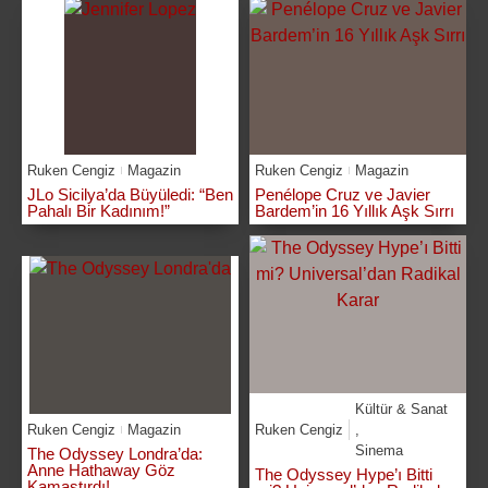
Ruken Cengiz
Magazin
Ruken Cengiz
Magazin
JLo Sicilya’da Büyüledi: “Ben
Penélope Cruz ve Javier
Pahalı Bir Kadınım!”
Bardem’in 16 Yıllık Aşk Sırrı
Kültür & Sanat
Ruken Cengiz
Magazin
Ruken Cengiz
,
Sinema
The Odyssey Londra’da:
Anne Hathaway Göz
The Odyssey Hype’ı Bitti
Kamaştırdı!