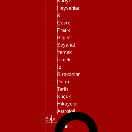
Kariyer
Hayvanlar
&
Çevre
Pratik
Bilgiler
Seyahat
Yemek
İçmek
İz
Bırakanlar
Derin
Tarih
Küçük
Hikayeler
Astroloji
Spor
Canlı