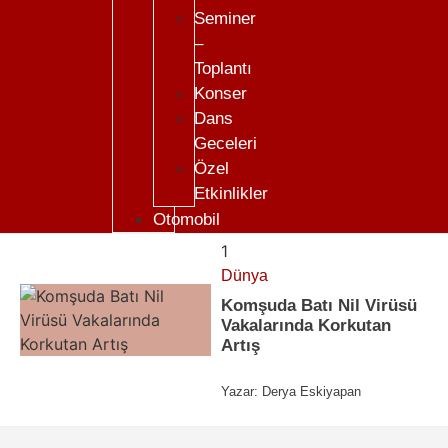
Seminer
–
Toplantı
Konser
Dans
Geceleri
Özel
Etkinlikler
Otomobil
1
Dünya
Komşuda Batı Nil Virüsü
Vakalarında Korkutan
Artış
Yazar:
Derya Eskiyapan