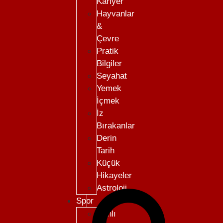
Kariyer
Hayvanlar
&
Çevre
Pratik
Bilgiler
Seyahat
Yemek
İçmek
İz
Bırakanlar
Derin
Tarih
Küçük
Hikayeler
Astroloji
Spor
Canlı