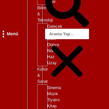
Skor
Bilim
&
Teknoloji
Gelecek
101
Menü
Siber
Dünya
Nöro-
Haz
Uzay
Kültür
&
Sanat
Sinema
Müzik
Tiyatro
Kitap