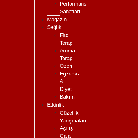
Performans
Sanatları
Magazin
Sağlık
Fito
Terapi
Aroma
Terapi
Ozon
Egzersiz
&
Diyet
Bakım
Etkinlik
Güzellik
Yarışmaları
Açılış
Gala