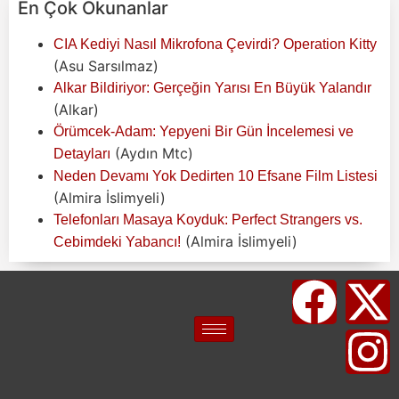
En Çok Okunanlar
CIA Kediyi Nasıl Mikrofona Çevirdi? Operation Kitty
(Asu Sarsılmaz)
Alkar Bildiriyor: Gerçeğin Yarısı En Büyük Yalandır
(Alkar)
Örümcek-Adam: Yepyeni Bir Gün İncelemesi ve
(Aydın Mtc)
Detayları
Neden Devamı Yok Dedirten 10 Efsane Film Listesi
(Almira İslimyeli)
Telefonları Masaya Koyduk: Perfect Strangers vs.
(Almira İslimyeli)
Cebimdeki Yabancı!