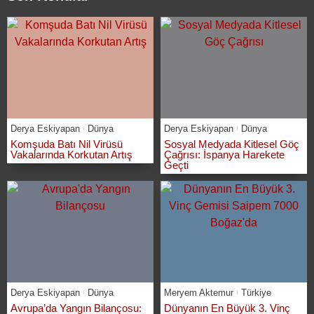
Derya Eskiyapan
Dünya
Derya Eskiyapan
Dünya
Komşuda Batı Nil Virüsü
Sosyal Medyada Kitlesel Göç
Vakalarında Korkutan Artış
Çağrısı: İspanya Harekete
Geçti
Derya Eskiyapan
Dünya
Meryem Aktemur
Türkiye
Avrupa’da Yangın Bilançosu:
Dünyanın En Büyük 3. Vinç