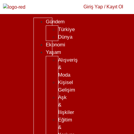
Giriş Yap / Kayıt Ol
Gündem
Türkiye
Dünya
Ekonomi
Yaşam
Alışveriş
&
Moda
Kişisel
Gelişim
Aşk
&
İlişkiler
Eğitim
&