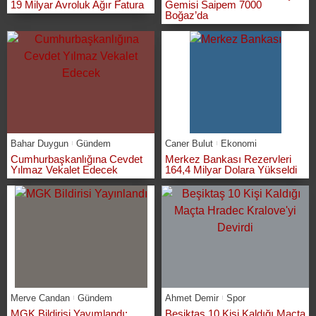
19 Milyar Avroluk Ağır Fatura
Gemisi Saipem 7000
Boğaz’da
Bahar Duygun
Gündem
Caner Bulut
Ekonomi
Cumhurbaşkanlığına Cevdet
Merkez Bankası Rezervleri
Yılmaz Vekalet Edecek
164,4 Milyar Dolara Yükseldi
Merve Candan
Gündem
Ahmet Demir
Spor
MGK Bildirisi Yayımlandı:
Beşiktaş 10 Kişi Kaldığı Maçta