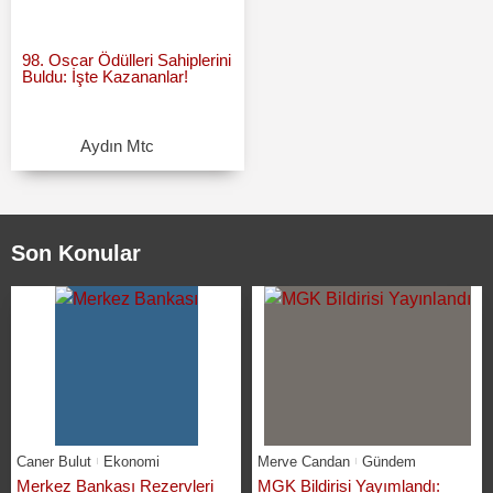
98. Oscar Ödülleri Sahiplerini
Buldu: İşte Kazananlar!
Aydın Mtc
Son Konular
Caner Bulut
Ekonomi
Merve Candan
Gündem
Merkez Bankası Rezervleri
MGK Bildirisi Yayımlandı: