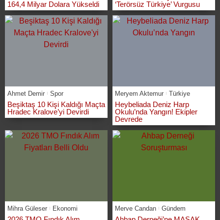
164,4 Milyar Dolara Yükseldi
‘Terörsüz Türkiye’ Vurgusu
Ahmet Demir
Spor
Meryem Aktemur
Türkiye
Beşiktaş 10 Kişi Kaldığı Maçta
Heybeliada Deniz Harp
Hradec Kralove’yi Devirdi
Okulu’nda Yangın! Ekipler
Devrede
Mihra Güleser
Ekonomi
Merve Candan
Gündem
2026 TMO Fındık Alım
Ahbap Derneği’ne MASAK