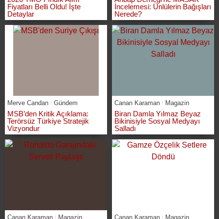
Fiyatları Belli Oldu! İşte
İncelemesi: Ünlülerin Bağışları
Detaylar
Nerede?
Merve Candan
Gündem
Canan Karaman
Magazin
MSB’den Kritik Açıklama:
Biran Damla Yılmaz Beyaz
Terörsüz Türkiye Stratejik
Bikinisiyle Sosyal Medyayı
Vizyondur
Salladı
Canan Karaman
Magazin
Canan Karaman
Magazin