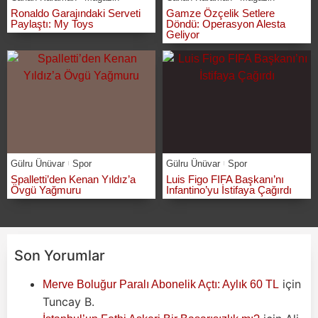
Ronaldo Garajındaki Serveti
Gamze Özçelik Setlere
Paylaştı: My Toys
Döndü: Operasyon Alesta
Geliyor
Gülru Ünüvar
Spor
Gülru Ünüvar
Spor
Spalletti’den Kenan Yıldız’a
Luis Figo FIFA Başkanı’nı
Övgü Yağmuru
Infantino’yu İstifaya Çağırdı
Son Yorumlar
için
Merve Boluğur Paralı Abonelik Açtı: Aylık 60 TL
Tuncay B.