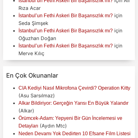
için
Ali
İstanbul’un Fethi Askeri Bir Başarısızlık mı?
Rıza Acar
için
İstanbul’un Fethi Askeri Bir Başarısızlık mı?
Seda Şimşek
için
İstanbul’un Fethi Askeri Bir Başarısızlık mı?
Oğuzhan Doğan
için
İstanbul’un Fethi Askeri Bir Başarısızlık mı?
Merve Kılıç
En Çok Okunanlar
CIA Kediyi Nasıl Mikrofona Çevirdi? Operation Kitty
(Asu Sarsılmaz)
Alkar Bildiriyor: Gerçeğin Yarısı En Büyük Yalandır
(Alkar)
Örümcek-Adam: Yepyeni Bir Gün İncelemesi ve
(Aydın Mtc)
Detayları
Neden Devamı Yok Dedirten 10 Efsane Film Listesi