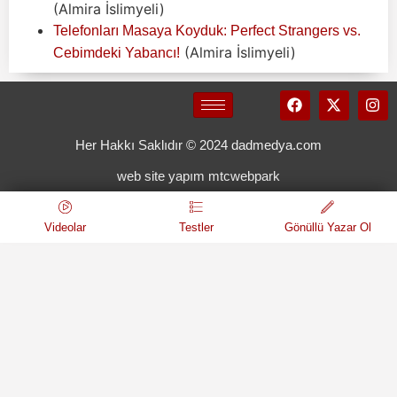
(Almira İslimyeli)
Telefonları Masaya Koyduk: Perfect Strangers vs.
(Almira İslimyeli)
Cebimdeki Yabancı!
Her Hakkı Saklıdır © 2024 dadmedya.com
web site yapım mtcwebpark
Videolar
Testler
Gönüllü Yazar Ol