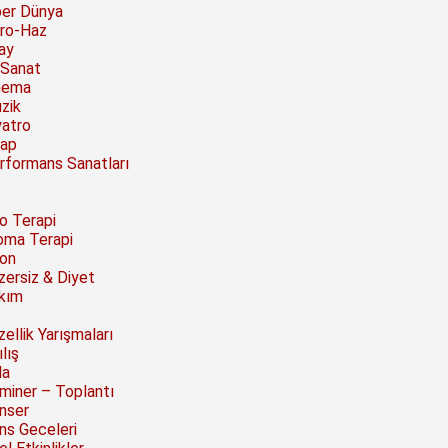
ber Dünya
ro-Haz
ay
 Sanat
nema
zik
yatro
tap
rformans Sanatları
to Terapi
oma Terapi
on
zersiz & Diyet
kım
ellik Yarışmaları
lış
la
miner – Toplantı
nser
ns Geceleri