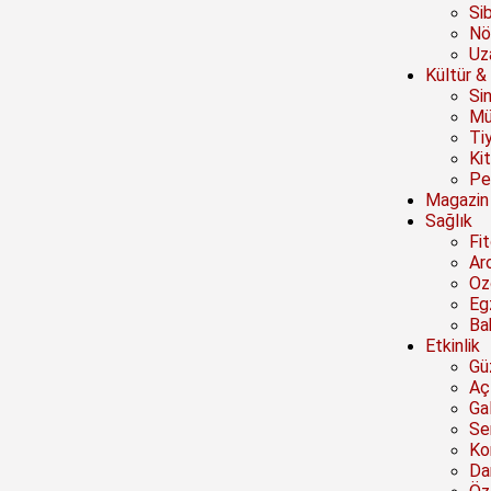
Si
Nö
Uz
Kültür &
Si
Mü
Ti
Ki
Pe
Magazin
Sağlık
Fi
Ar
Oz
Eg
Ba
Etkinlik
Güz
Açı
Ga
Se
Ko
Da