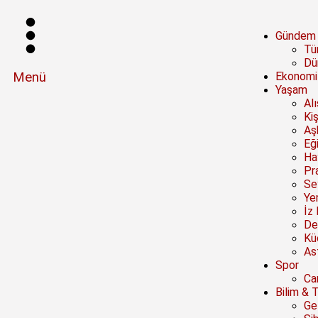
Gündem
Tü
Dü
Menü
Ekonomi
Yaşam
Al
Kiş
Aşk
Eğ
Ha
Pra
Se
Ye
İz 
De
Kü
Ast
Spor
Ca
Bilim & 
Ge