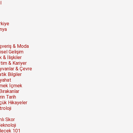
l
rkiye
nya
ışveriş & Moda
isel Gelişim
 & İlişkiler
itim & Kariyer
yvanlar & Çevre
tik Bilgiler
yahat
mek İçmek
Bırakanlar
rin Tarih
çük Hikayeler
roloji
nlı Skor
Teknoloji
lecek 101