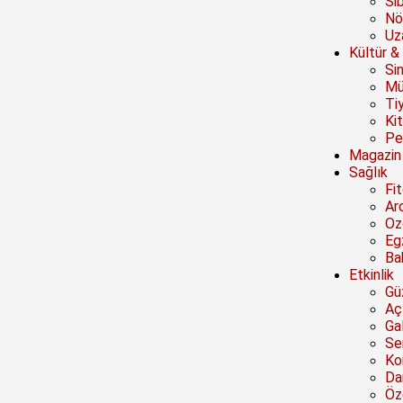
Si
Nö
Uz
Kültür &
Si
Mü
Ti
Ki
Pe
Magazin
Sağlık
Fi
Ar
Oz
Eg
Ba
Etkinlik
Güz
Açı
Ga
Se
Ko
Da
Öze