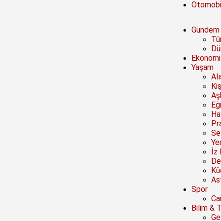
Otomobi
Gündem
Tü
Dü
Ekonomi
Yaşam
Al
Kiş
Aşk
Eğ
Ha
Pra
Se
Ye
İz 
De
Kü
Ast
Spor
Ca
Bilim & 
Ge