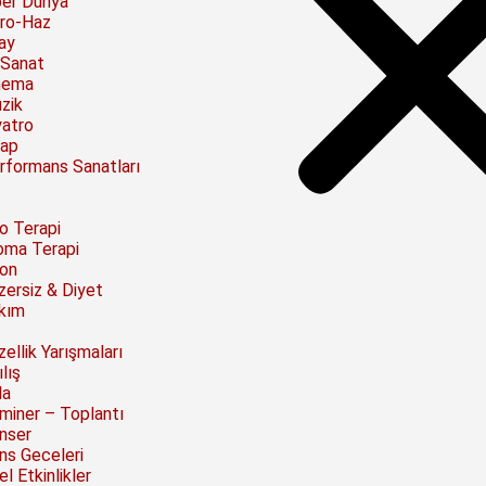
ber Dünya
ro-Haz
ay
 Sanat
nema
zik
yatro
tap
rformans Sanatları
to Terapi
oma Terapi
on
zersiz & Diyet
kım
ellik Yarışmaları
lış
la
miner – Toplantı
nser
ns Geceleri
l Etkinlikler