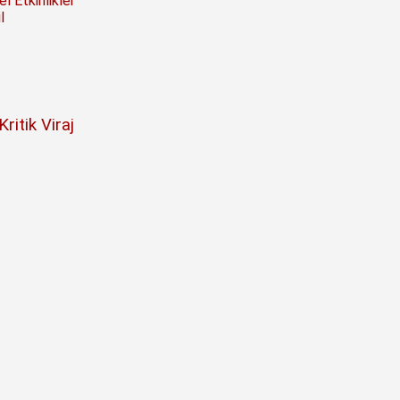
l Etkinlikler
l
itik Viraj