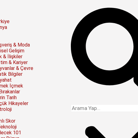
rkiye
nya
ışveriş & Moda
isel Gelişim
 & İlişkiler
itim & Kariyer
yvanlar & Çevre
tik Bilgiler
yahat
mek İçmek
Bırakanlar
rin Tarih
çük Hikayeler
roloji
nlı Skor
Teknoloji
lecek 101