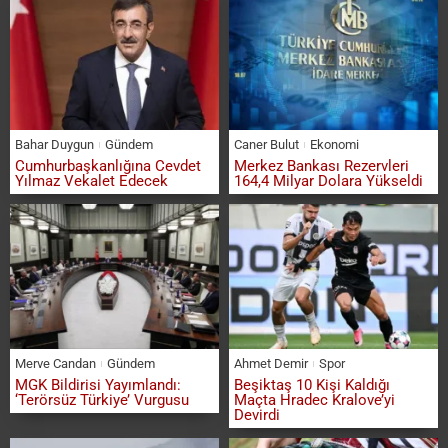
Bahar Duygun
Gündem
Caner Bulut
Ekonomi
Cumhurbaşkanlığına Cevdet
Merkez Bankası Rezervleri
Yılmaz Vekalet Edecek
164,4 Milyar Dolara Yükseldi
Merve Candan
Gündem
Ahmet Demir
Spor
MGK Bildirisi Yayımlandı:
Beşiktaş 10 Kişi Kaldığı
‘Terörsüz Türkiye’ Vurgusu
Maçta Hradec Kralove’yi
Devirdi