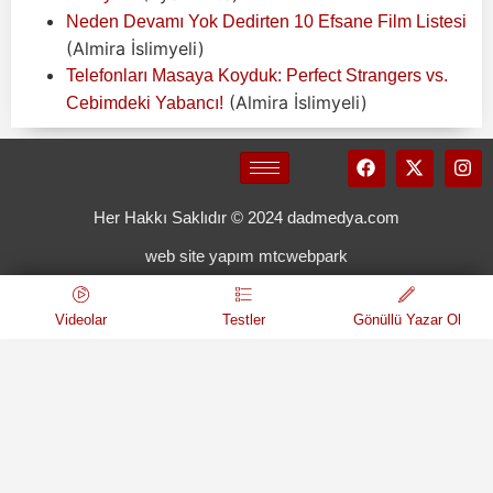
Neden Devamı Yok Dedirten 10 Efsane Film Listesi
(Almira İslimyeli)
Telefonları Masaya Koyduk: Perfect Strangers vs.
(Almira İslimyeli)
Cebimdeki Yabancı!
Her Hakkı Saklıdır © 2024 dadmedya.com
web site yapım mtcwebpark
Videolar
Testler
Gönüllü Yazar Ol