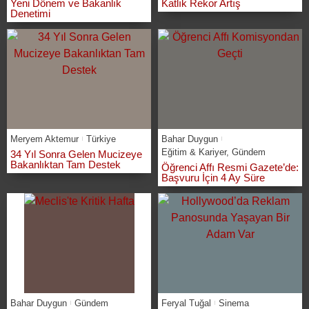
Yeni Dönem ve Bakanlık
Katlık Rekor Artış
Denetimi
Meryem Aktemur
Türkiye
Bahar Duygun
Eğitim & Kariyer
,
Gündem
34 Yıl Sonra Gelen Mucizeye
Bakanlıktan Tam Destek
Öğrenci Affı Resmi Gazete’de:
Başvuru İçin 4 Ay Süre
Bahar Duygun
Gündem
Feryal Tuğal
Sinema