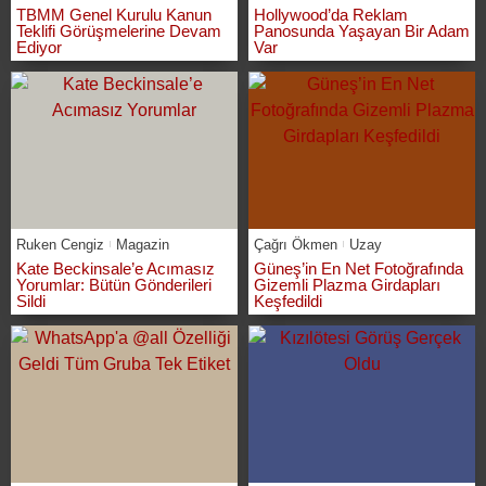
TBMM Genel Kurulu Kanun
Hollywood’da Reklam
Teklifi Görüşmelerine Devam
Panosunda Yaşayan Bir Adam
Ediyor
Var
Ruken Cengiz
Magazin
Çağrı Ökmen
Uzay
Kate Beckinsale’e Acımasız
Güneş’in En Net Fotoğrafında
Yorumlar: Bütün Gönderileri
Gizemli Plazma Girdapları
Sildi
Keşfedildi