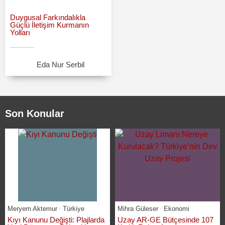
Duygusal Farkındalıkla
Güçlü İletişim Kurmanın
Yolları
Eda Nur Serbil
Son Konular
Meryem Aktemur
Türkiye
Mihra Güleser
Ekonomi
Kıyı Kanunu Değişti: Plajlarda
Uzay AR-GE Bütçesinde 107