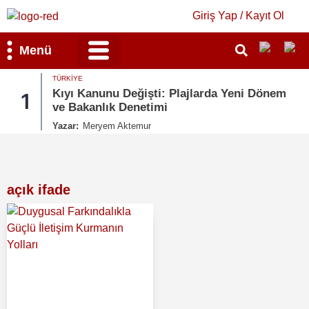
Giriş Yap / Kayıt Ol
Menü
RKIYE
Bilim & Teknoloji
Kültür & Sanat
EKONOMI
ıyı Kanunu Değişti: Plajlarda Yeni Dönem
Uzay 
2
e Bakanlık Denetimi
Artış
zar:
Meryem Aktemur
Yazar:
açık ifade