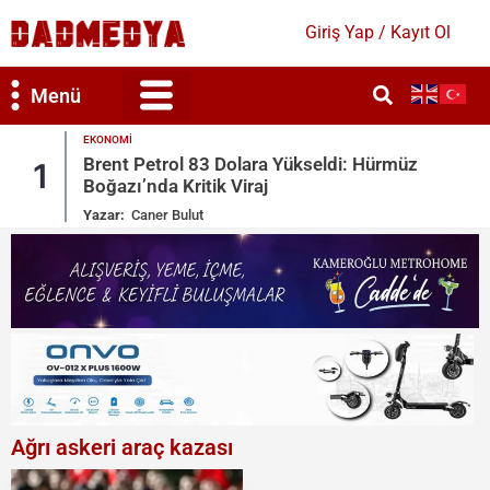
Giriş Yap / Kayıt Ol
Menü
GÜNDEM
 Hürmüz
Mekke Savunma Anlaşması: Türkiye, 
2
Arabistan, Pakistan
Yazar:
Bahar Duygun
Ağrı askeri araç kazası