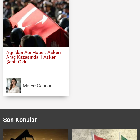
Ağrı’dan Acı Haber: Askeri
Araç Kazasında 1 Asker
Şehit Oldu
Merve Candan
Son Konular