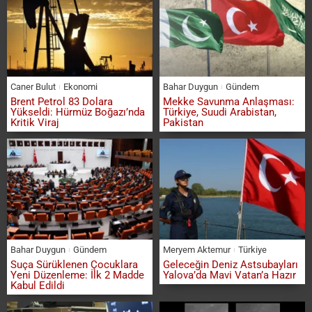
Caner Bulut
Ekonomi
Bahar Duygun
Gündem
Brent Petrol 83 Dolara
Mekke Savunma Anlaşması:
Yükseldi: Hürmüz Boğazı’nda
Türkiye, Suudi Arabistan,
Kritik Viraj
Pakistan
Bahar Duygun
Gündem
Meryem Aktemur
Türkiye
Suça Sürüklenen Çocuklara
Geleceğin Deniz Astsubayları
Yeni Düzenleme: İlk 2 Madde
Yalova’da Mavi Vatan’a Hazır
Kabul Edildi