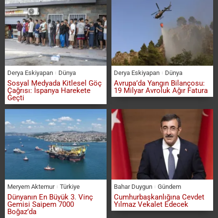
Derya Eskiyapan
Dünya
Derya Eskiyapan
Dünya
Sosyal Medyada Kitlesel Göç
Avrupa’da Yangın Bilançosu:
Çağrısı: İspanya Harekete
19 Milyar Avroluk Ağır Fatura
Geçti
Meryem Aktemur
Türkiye
Bahar Duygun
Gündem
Dünyanın En Büyük 3. Vinç
Cumhurbaşkanlığına Cevdet
Gemisi Saipem 7000
Yılmaz Vekalet Edecek
Boğaz’da