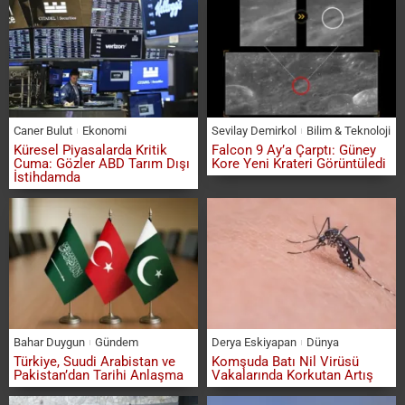
Caner Bulut
Ekonomi
Sevilay Demirkol
Bilim & Teknoloji
Küresel Piyasalarda Kritik
Falcon 9 Ay’a Çarptı: Güney
Cuma: Gözler ABD Tarım Dışı
Kore Yeni Krateri Görüntüledi
İstihdamda
Bahar Duygun
Gündem
Derya Eskiyapan
Dünya
Türkiye, Suudi Arabistan ve
Komşuda Batı Nil Virüsü
Pakistan’dan Tarihi Anlaşma
Vakalarında Korkutan Artış