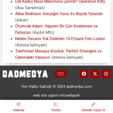
CIA Kediyi Nasıl Mikrofona Çevirdi? Operation Kitty
(Asu Sarsılmaz)
Alkar Bildiriyor: Gerçeğin Yarısı En Büyük Yalandır
(Alkar)
Örümcek-Adam: Yepyeni Bir Gün İncelemesi ve
(Aydın Mtc)
Detayları
Neden Devamı Yok Dedirten 10 Efsane Film Listesi
(Almira İslimyeli)
Telefonları Masaya Koyduk: Perfect Strangers vs.
(Almira İslimyeli)
Cebimdeki Yabancı!
Her Hakkı Saklıdır © 2024 dadmedya.com
web site yapım mtcwebpark
Videolar
Testler
Gönüllü Yazar Ol