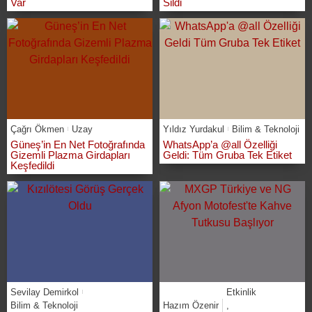
Var
Sildi
Çağrı Ökmen
Uzay
Yıldız Yurdakul
Bilim & Teknoloji
Güneş’in En Net Fotoğrafında
WhatsApp’a @all Özelliği
Gizemli Plazma Girdapları
Geldi: Tüm Gruba Tek Etiket
Keşfedildi
Sevilay Demirkol
Etkinlik
Bilim & Teknoloji
Hazım Özenir
,