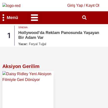
Giriş Yap / Kayıt Ol
Menü
SINEMA
Bilim & Teknoloji
Kültür & Sanat
Hollywood’da Reklam Panosunda Yaşayan
1
Bir Adam Var
Yazar:
Feryal Tuğal
Aksiyon Gerilim