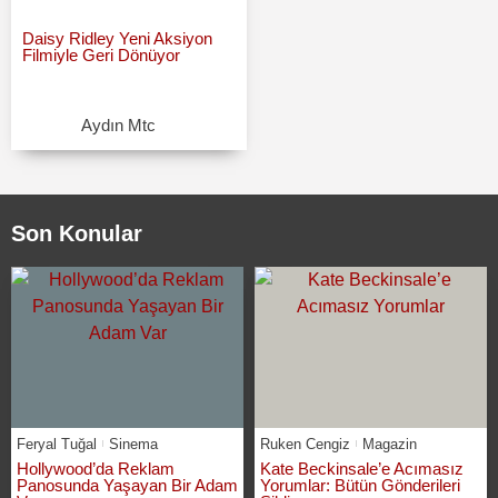
Daisy Ridley Yeni Aksiyon
Filmiyle Geri Dönüyor
Aydın Mtc
Son Konular
Feryal Tuğal
Sinema
Ruken Cengiz
Magazin
Hollywood’da Reklam
Kate Beckinsale’e Acımasız
Panosunda Yaşayan Bir Adam
Yorumlar: Bütün Gönderileri