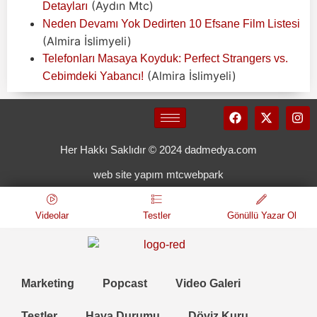
(Aydın Mtc)
Detayları
Neden Devamı Yok Dedirten 10 Efsane Film Listesi
(Almira İslimyeli)
Telefonları Masaya Koyduk: Perfect Strangers vs.
(Almira İslimyeli)
Cebimdeki Yabancı!
Her Hakkı Saklıdır © 2024 dadmedya.com
web site yapım mtcwebpark
Videolar
Testler
Gönüllü Yazar Ol
Marketing
Popcast
Video Galeri
Testler
Hava Durumu
Döviz Kuru