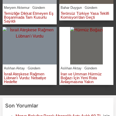
Meryem Aktemur
Gündem
Bahar Duygun
Gündem
Temizliğe Dikkat Etmeyen Eş
Terörsüz Türkiye Yasa Teklifi
Boşanmada Tam Kusurlu
Komisyon’dan Geçti
Sayıldı
Aslıhan Aktay
Gündem
Aslıhan Aktay
Gündem
İsrail Ateşkese Rağmen
İran ve Umman Hürmüz
Lübnan’ı Vurdu: Nebatiye
Boğazı İçin Yeni Rota
Hedefte
Anlaşmasına Yakın
Son Yorumlar
için