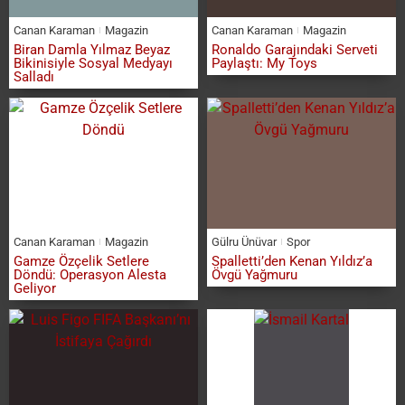
Canan Karaman
Magazin
Canan Karaman
Magazin
Biran Damla Yılmaz Beyaz
Ronaldo Garajındaki Serveti
Bikinisiyle Sosyal Medyayı
Paylaştı: My Toys
Salladı
Canan Karaman
Magazin
Gülru Ünüvar
Spor
Gamze Özçelik Setlere
Spalletti’den Kenan Yıldız’a
Döndü: Operasyon Alesta
Övgü Yağmuru
Geliyor