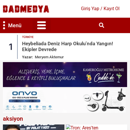
Giriş Yap / Kayıt Ol
Menü
TÜRKIYE
Bilim & Teknoloji
Kültür & Sanat
Heybeliada Deniz Harp Okulu’nda Yangın!
1
2
Ekipler Devrede
Yazar:
Meryem Aktemur
aksiyon