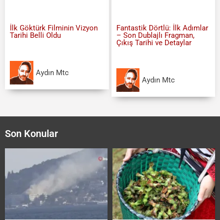
İlk Göktürk Filminin Vizyon
Fantastik Dörtlü: İlk Adımlar
Tarihi Belli Oldu
– Son Dublajlı Fragman,
Çıkış Tarihi ve Detaylar
Aydın Mtc
Aydın Mtc
Son Konular