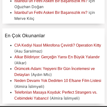
için
İstanbul’un Fethi Askeri Bir Başarısızlık mı?
Oğuzhan Doğan
için
İstanbul’un Fethi Askeri Bir Başarısızlık mı?
Merve Kılıç
En Çok Okunanlar
CIA Kediyi Nasıl Mikrofona Çevirdi? Operation Kitty
(Asu Sarsılmaz)
Alkar Bildiriyor: Gerçeğin Yarısı En Büyük Yalandır
(Alkar)
Örümcek-Adam: Yepyeni Bir Gün İncelemesi ve
(Aydın Mtc)
Detayları
Neden Devamı Yok Dedirten 10 Efsane Film Listesi
(Almira İslimyeli)
Telefonları Masaya Koyduk: Perfect Strangers vs.
(Almira İslimyeli)
Cebimdeki Yabancı!