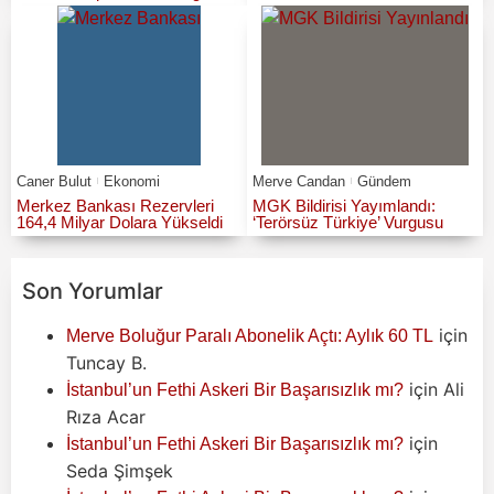
Caner Bulut
Ekonomi
Merve Candan
Gündem
Merkez Bankası Rezervleri
MGK Bildirisi Yayımlandı:
164,4 Milyar Dolara Yükseldi
‘Terörsüz Türkiye’ Vurgusu
Son Yorumlar
için
Merve Boluğur Paralı Abonelik Açtı: Aylık 60 TL
Tuncay B.
için
Ali
İstanbul’un Fethi Askeri Bir Başarısızlık mı?
Rıza Acar
için
İstanbul’un Fethi Askeri Bir Başarısızlık mı?
Seda Şimşek