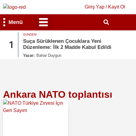
Giriş Yap / Kayıt Ol
Menü
GÜNDEM
Bilim & Teknoloji
Kültür & Sanat
Suça Sürüklenen Çocuklara Yeni
1
Düzenleme: İlk 2 Madde Kabul Edildi
Yazar:
Bahar Duygun
Ankara NATO toplantısı