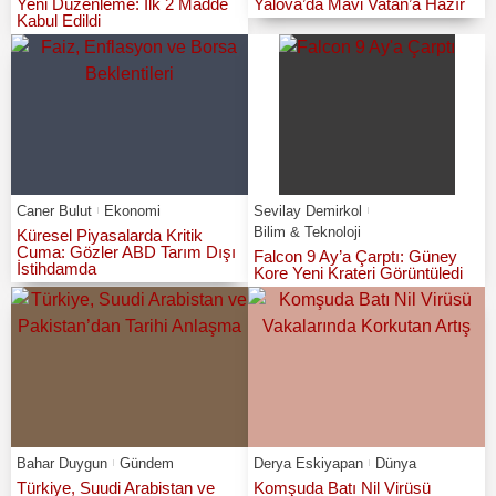
Yeni Düzenleme: İlk 2 Madde
Yalova’da Mavi Vatan’a Hazır
Kabul Edildi
Caner Bulut
Ekonomi
Sevilay Demirkol
Bilim & Teknoloji
Küresel Piyasalarda Kritik
Cuma: Gözler ABD Tarım Dışı
Falcon 9 Ay’a Çarptı: Güney
İstihdamda
Kore Yeni Krateri Görüntüledi
Bahar Duygun
Gündem
Derya Eskiyapan
Dünya
Türkiye, Suudi Arabistan ve
Komşuda Batı Nil Virüsü