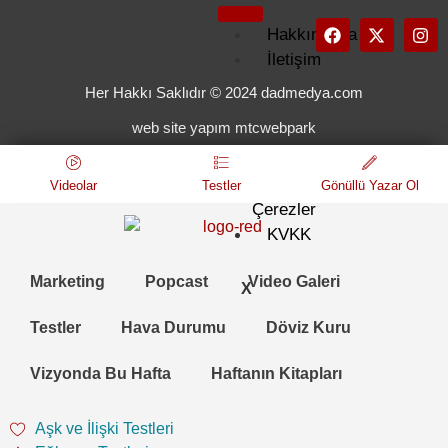
Hakkımızda
İletişim
Künye
Her Hakkı Saklıdır © 2024 dadmedya.com
Kullanım
web site yapım mtcwebpark
Koşulları
Gizlilik
ve
Videolar
Testler
Gönüllü Yazar Ol
Çerezler
KVKK
Marketing
Popcast
Video Galeri
X
Testler
Hava Durumu
Döviz Kuru
Vizyonda Bu Hafta
Haftanın Kitapları
Aşk ve İlişki Testleri