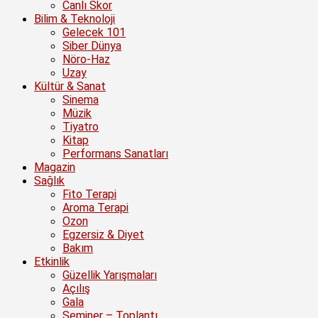
Canlı Skor
Bilim & Teknoloji
Gelecek 101
Siber Dünya
Nöro-Haz
Uzay
Kültür & Sanat
Sinema
Müzik
Tiyatro
Kitap
Performans Sanatları
Magazin
Sağlık
Fito Terapi
Aroma Terapi
Ozon
Egzersiz & Diyet
Bakım
Etkinlik
Güzellik Yarışmaları
Açılış
Gala
Seminer – Toplantı