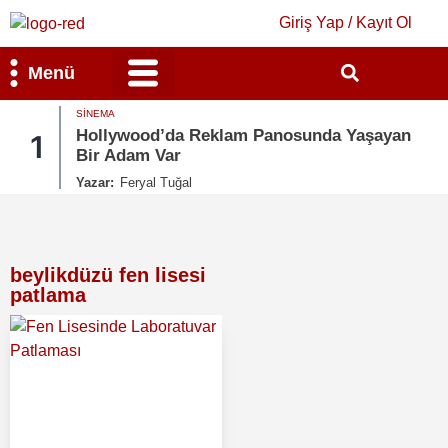
Giriş Yap / Kayıt Ol
Menü
SINEMA
Bilim & Teknoloji
Kültür & Sanat
Hollywood’da Reklam Panosunda Yaşayan
1
Bir Adam Var
Yazar:
Feryal Tuğal
beylikdüzü fen lisesi
patlama