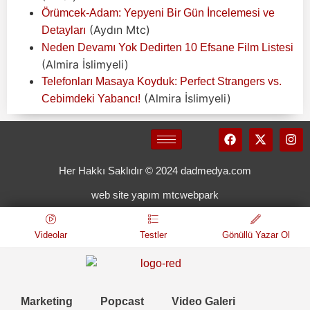
Örümcek-Adam: Yepyeni Bir Gün İncelemesi ve
(Aydın Mtc)
Detayları
Neden Devamı Yok Dedirten 10 Efsane Film Listesi
(Almira İslimyeli)
Telefonları Masaya Koyduk: Perfect Strangers vs.
(Almira İslimyeli)
Cebimdeki Yabancı!
Her Hakkı Saklıdır © 2024 dadmedya.com
web site yapım mtcwebpark
Videolar
Testler
Gönüllü Yazar Ol
Marketing
Popcast
Video Galeri