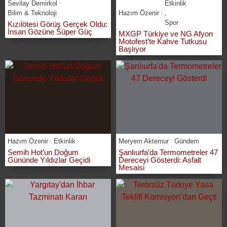
Sevilay Demirkol
Etkinlik
Bilim & Teknoloji
Hazım Özenir
,
Spor
Kızılötesi Görüş Gerçek Oldu:
İnsan Gözüne Süper Güç
MXGP Türkiye ve NG Afyon
Motofest’te Kahve Tutkusu
Başlıyor
Hazım Özenir
Etkinlik
Meryem Aktemur
Gündem
Semih Hot’un Doğum
Şanlıurfa’da Termometreler 47
Gününde Yıldızlar Geçidi
Dereceyi Gösterdi: Asfalt
Mesaisi