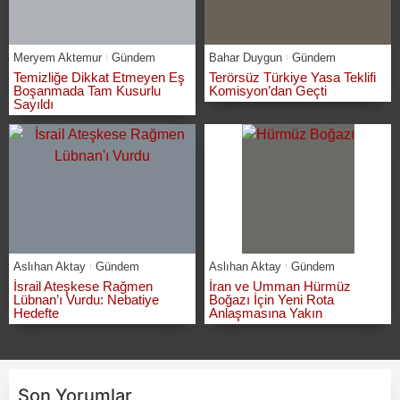
Meryem Aktemur
Gündem
Bahar Duygun
Gündem
Temizliğe Dikkat Etmeyen Eş
Terörsüz Türkiye Yasa Teklifi
Boşanmada Tam Kusurlu
Komisyon’dan Geçti
Sayıldı
Aslıhan Aktay
Gündem
Aslıhan Aktay
Gündem
İsrail Ateşkese Rağmen
İran ve Umman Hürmüz
Lübnan’ı Vurdu: Nebatiye
Boğazı İçin Yeni Rota
Hedefte
Anlaşmasına Yakın
Son Yorumlar