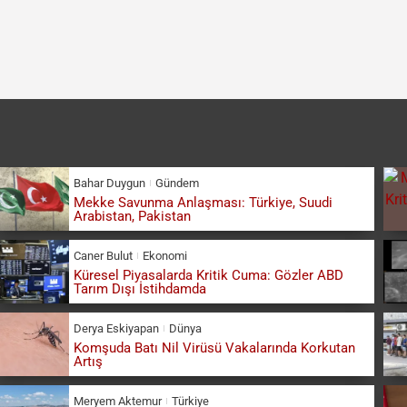
Bahar Duygun
Gündem
Mekke Savunma Anlaşması: Türkiye, Suudi
Arabistan, Pakistan
Caner Bulut
Ekonomi
Küresel Piyasalarda Kritik Cuma: Gözler ABD
Tarım Dışı İstihdamda
Derya Eskiyapan
Dünya
Komşuda Batı Nil Virüsü Vakalarında Korkutan
Artış
Meryem Aktemur
Türkiye