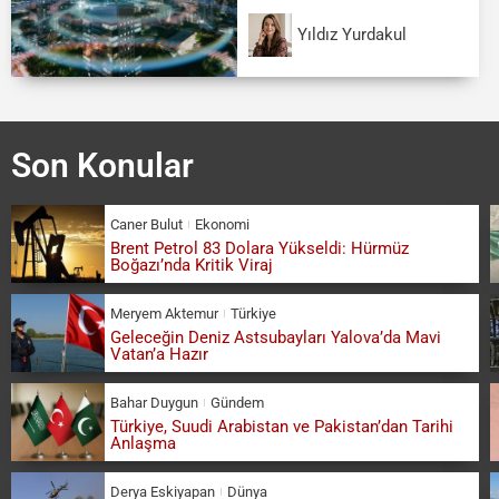
Yıldız Yurdakul
Son Konular
Caner Bulut
Ekonomi
Brent Petrol 83 Dolara Yükseldi: Hürmüz
Boğazı’nda Kritik Viraj
Meryem Aktemur
Türkiye
Geleceğin Deniz Astsubayları Yalova’da Mavi
Vatan’a Hazır
Bahar Duygun
Gündem
Türkiye, Suudi Arabistan ve Pakistan’dan Tarihi
Anlaşma
Derya Eskiyapan
Dünya