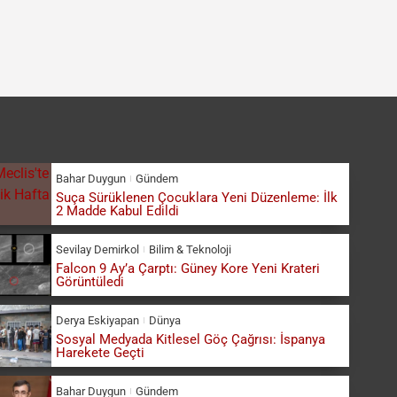
Bahar Duygun
Gündem
Suça Sürüklenen Çocuklara Yeni Düzenleme: İlk
2 Madde Kabul Edildi
Sevilay Demirkol
Bilim & Teknoloji
Falcon 9 Ay’a Çarptı: Güney Kore Yeni Krateri
Görüntüledi
Derya Eskiyapan
Dünya
Sosyal Medyada Kitlesel Göç Çağrısı: İspanya
Harekete Geçti
Bahar Duygun
Gündem