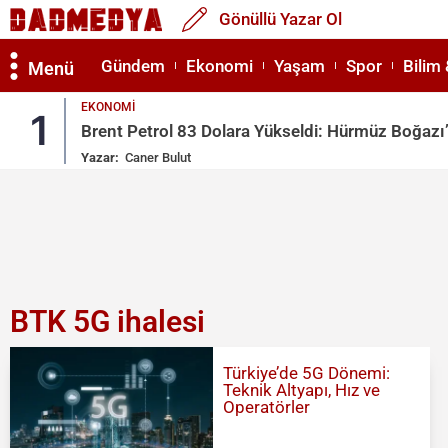
Gönüllü Yazar Ol
Gündem
Ekonomi
Yaşam
Spor
Bilim 
Menü
EKONOMI
1
Brent Petrol 83 Dolara Yükseldi: Hürmüz Boğazı’n
Yazar:
Caner Bulut
BTK 5G ihalesi
Türkiye’de 5G Dönemi:
Teknik Altyapı, Hız ve
Operatörler