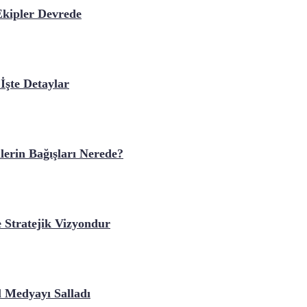
Ekipler Devrede
İşte Detaylar
erin Bağışları Nerede?
 Stratejik Vizyondur
l Medyayı Salladı