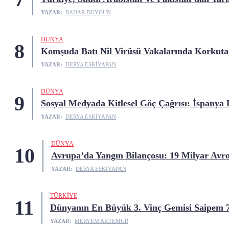
YAZAR:
BAHAR DUYGUN
DÜNYA
8
Komşuda Batı Nil Virüsü Vakalarında Korkuta
YAZAR:
DERYA ESKIYAPAN
DÜNYA
9
Sosyal Medyada Kitlesel Göç Çağrısı: İspanya 
YAZAR:
DERYA ESKIYAPAN
DÜNYA
10
Avrupa’da Yangın Bilançosu: 19 Milyar Avro
YAZAR:
DERYA ESKIYAPAN
TÜRKIYE
11
Dünyanın En Büyük 3. Vinç Gemisi Saipem 
YAZAR:
MERYEM AKTEMUR