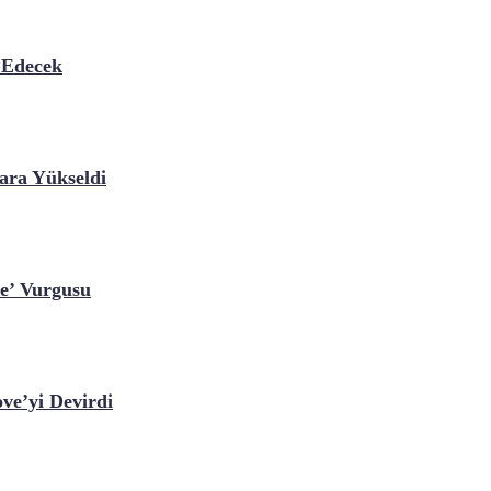
 Edecek
ara Yükseldi
ye’ Vurgusu
ve’yi Devirdi