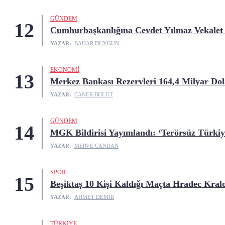
GÜNDEM
12
Cumhurbaşkanlığına Cevdet Yılmaz Vekalet
YAZAR:
BAHAR DUYGUN
EKONOMI
13
Merkez Bankası Rezervleri 164,4 Milyar Dol
YAZAR:
CANER BULUT
GÜNDEM
14
MGK Bildirisi Yayımlandı: ‘Terörsüz Türki
YAZAR:
MERVE CANDAN
SPOR
15
Beşiktaş 10 Kişi Kaldığı Maçta Hradec Kralo
YAZAR:
AHMET DEMIR
TÜRKIYE