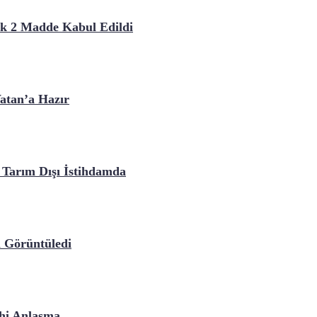
lk 2 Madde Kabul Edildi
atan’a Hazır
 Tarım Dışı İstihdamda
i Görüntüledi
ihi Anlaşma