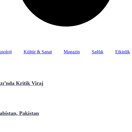
noloji
Kültür & Sanat
Magazin
Sağlık
Etkinlik
ı’nda Kritik Viraj
bistan, Pakistan