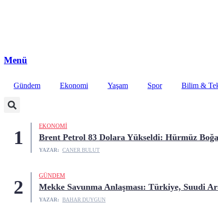
Menü
Gündem
Ekonomi
Yaşam
Spor
Bilim & Tek
EKONOMI
1
Brent Petrol 83 Dolara Yükseldi: Hürmüz Boğaz
YAZAR:
CANER BULUT
GÜNDEM
2
Mekke Savunma Anlaşması: Türkiye, Suudi Ara
YAZAR:
BAHAR DUYGUN