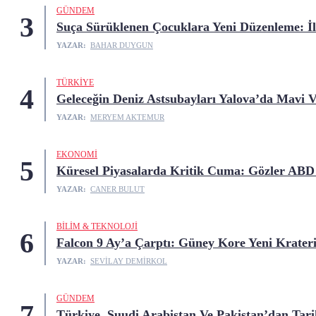
GÜNDEM
3
Suça Sürüklenen Çocuklara Yeni Düzenleme: İ
YAZAR:
BAHAR DUYGUN
TÜRKIYE
4
Geleceğin Deniz Astsubayları Yalova’da Mavi V
YAZAR:
MERYEM AKTEMUR
EKONOMI
5
Küresel Piyasalarda Kritik Cuma: Gözler ABD
YAZAR:
CANER BULUT
BILIM & TEKNOLOJI
6
Falcon 9 Ay’a Çarptı: Güney Kore Yeni Krater
YAZAR:
SEVILAY DEMIRKOL
GÜNDEM
7
Türkiye, Suudi Arabistan Ve Pakistan’dan Tar