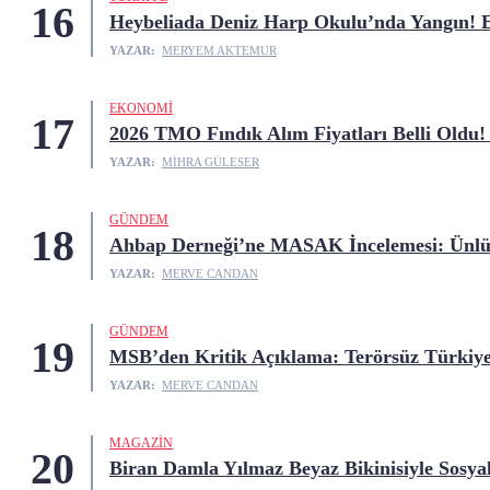
16
Heybeliada Deniz Harp Okulu’nda Yangın! 
YAZAR:
MERYEM AKTEMUR
EKONOMI
17
2026 TMO Fındık Alım Fiyatları Belli Oldu! 
YAZAR:
MIHRA GÜLESER
GÜNDEM
18
Ahbap Derneği’ne MASAK İncelemesi: Ünlül
YAZAR:
MERVE CANDAN
GÜNDEM
19
MSB’den Kritik Açıklama: Terörsüz Türkiye
YAZAR:
MERVE CANDAN
MAGAZIN
20
Biran Damla Yılmaz Beyaz Bikinisiyle Sosya