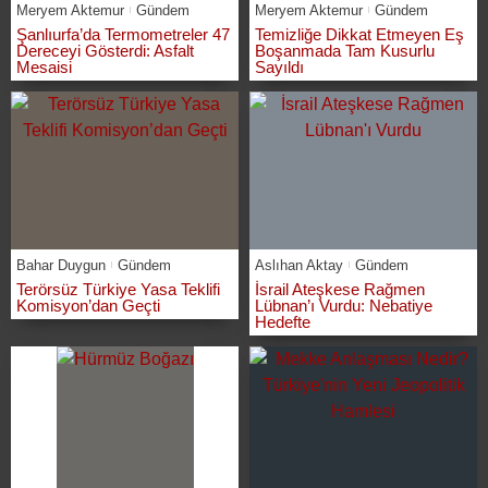
Meryem Aktemur
Gündem
Meryem Aktemur
Gündem
Şanlıurfa’da Termometreler 47
Temizliğe Dikkat Etmeyen Eş
Dereceyi Gösterdi: Asfalt
Boşanmada Tam Kusurlu
Mesaisi
Sayıldı
Bahar Duygun
Gündem
Aslıhan Aktay
Gündem
Terörsüz Türkiye Yasa Teklifi
İsrail Ateşkese Rağmen
Komisyon’dan Geçti
Lübnan’ı Vurdu: Nebatiye
Hedefte