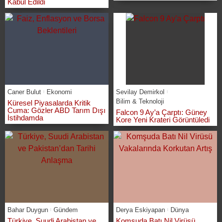
Kabul Edildi
Caner Bulut
Ekonomi
Sevilay Demirkol
Bilim & Teknoloji
Küresel Piyasalarda Kritik
Cuma: Gözler ABD Tarım Dışı
Falcon 9 Ay’a Çarptı: Güney
İstihdamda
Kore Yeni Krateri Görüntüledi
Bahar Duygun
Gündem
Derya Eskiyapan
Dünya
Türkiye, Suudi Arabistan ve
Komşuda Batı Nil Virüsü