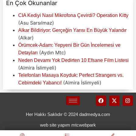
En Çok Okunanlar
CIA Kediyi Nasıl Mikrofona Çevirdi? Operation Kitty
(Asu Sarsılmaz)
Alkar Bildiriyor: Gerçeğin Yarısı En Büyük Yalandır
(Alkar)
Örümcek-Adam: Yepyeni Bir Gün İncelemesi ve
(Aydın Mtc)
Detayları
Neden Devamı Yok Dedirten 10 Efsane Film Listesi
(Almira İslimyeli)
Telefonları Masaya Koyduk: Perfect Strangers vs.
(Almira İslimyeli)
Cebimdeki Yabancı!
Her Hakkı Saklıdır © 2024 dadmedya.com
web site yapım mtcwebpark