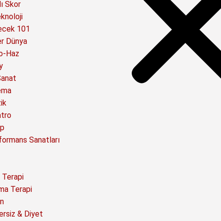
ı Skor
knoloji
ecek 101
er Dünya
o-Haz
y
Sanat
ema
ik
atro
ap
formans Sanatları
 Terapi
ma Terapi
n
ersiz & Diyet