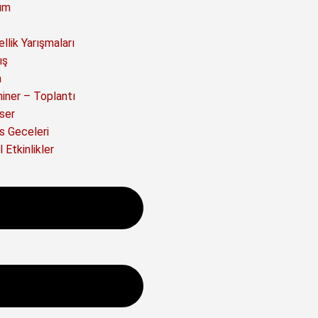
ım
llik Yarışmaları
ış
a
iner – Toplantı
ser
s Geceleri
 Etkinlikler