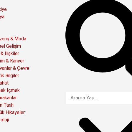
kiye
ya
şveriş & Moda
sel Gelişim
& İlişkiler
im & Kariyer
vanlar & Çevre
ik Bilgiler
ahat
ek İçmek
ırakanlar
n Tarih
ük Hikayeler
oloji