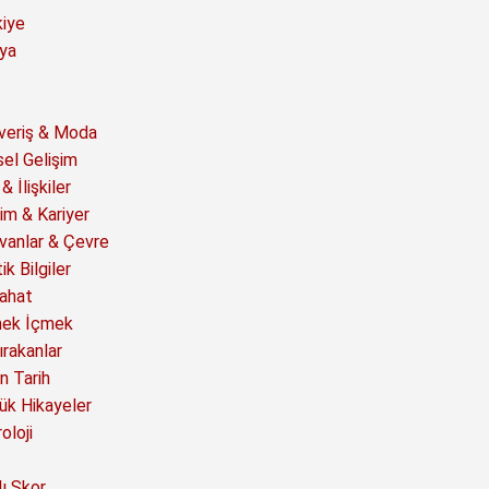
kiye
ya
şveriş & Moda
sel Gelişim
& İlişkiler
im & Kariyer
vanlar & Çevre
ik Bilgiler
ahat
ek İçmek
ırakanlar
n Tarih
ük Hikayeler
oloji
ı Skor