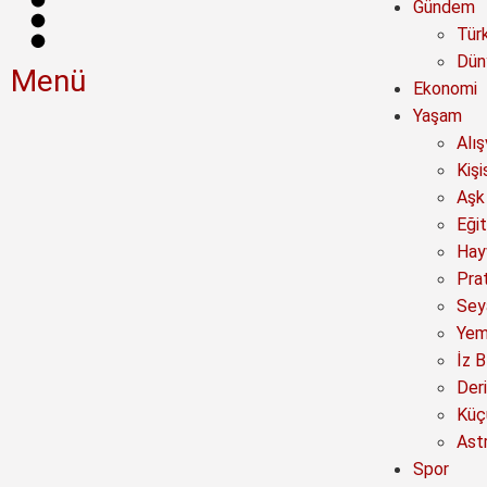
Gündem
Tür
Dün
Menü
Ekonomi
Yaşam
Alı
Kişi
Aşk 
Eğit
Hay
Prat
Sey
Yem
İz B
Deri
Küç
Astr
Spor