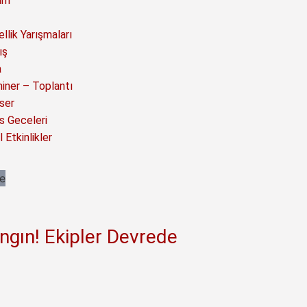
ım
llik Yarışmaları
ış
a
iner – Toplantı
ser
s Geceleri
 Etkinlikler
ngın! Ekipler Devrede