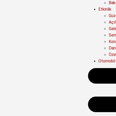
Bak
Etkinlik
Güze
Açıl
Gal
Sem
Kon
Dan
Özel
Otomobil