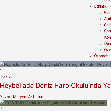
Bak
Etkinlik
Güze
Açıl
Gal
Sem
Kon
Dan
Özel
Otomobil
1
Türkiye
Heybeliada Deniz Harp Okulu’nda Ya
Yazar:
Meryem Aktemur
2