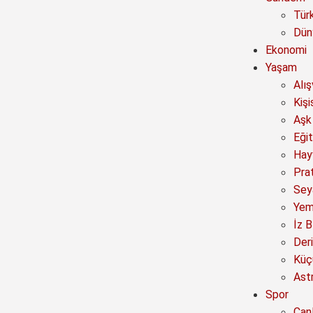
Tür
Dün
Ekonomi
Yaşam
Alı
Kişi
Aşk 
Eğit
Hay
Prat
Sey
Yem
İz B
Deri
Küç
Astr
Spor
Canl