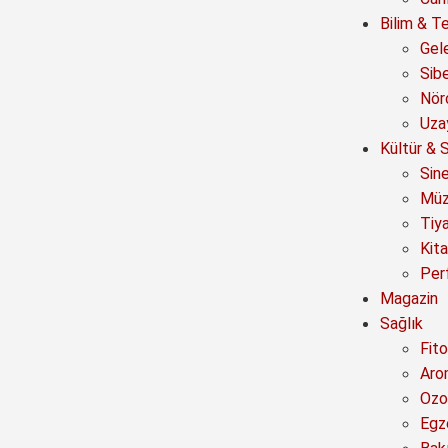
Bilim & Te
Gel
Sib
Nör
Uza
Kültür & 
Sin
Müz
Tiy
Kit
Per
Magazin
Sağlık
Fito
Aro
Ozo
Egz