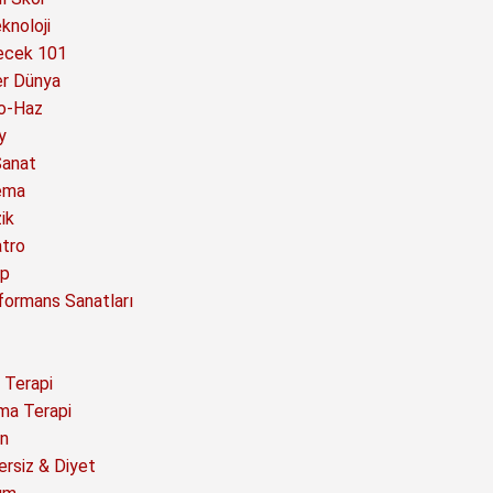
knoloji
ecek 101
er Dünya
o-Haz
y
Sanat
ema
ik
atro
ap
formans Sanatları
 Terapi
ma Terapi
n
ersiz & Diyet