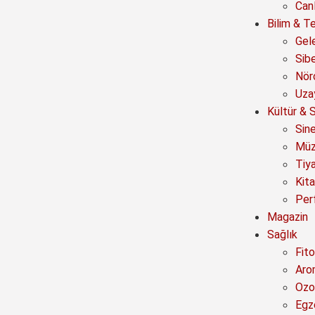
Canl
Bilim & Te
Gel
Sib
Nör
Uza
Kültür & 
Sin
Müz
Tiy
Kit
Per
Magazin
Sağlık
Fito
Aro
Ozo
Egz