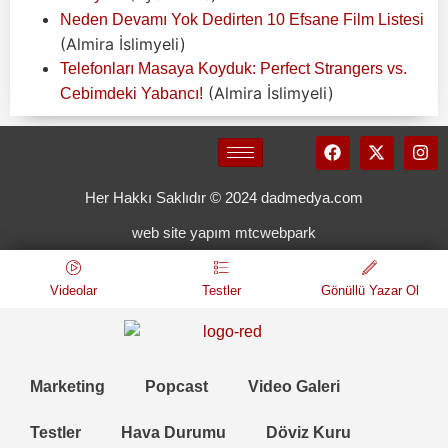
Neden Devamı Yok Dedirten 10 Efsane Film Listesi
(Almira İslimyeli)
Telefonları Masaya Koyduk: Perfect Strangers vs.
(Almira İslimyeli)
Cebimdeki Yabancı!
Her Hakkı Saklıdır © 2024 dadmedya.com
web site yapım mtcwebpark
Videolar
Testler
Gönüllü Yazar Ol
Marketing
Popcast
Video Galeri
Testler
Hava Durumu
Döviz Kuru