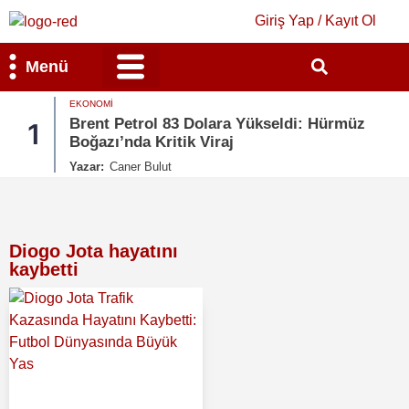
Giriş Yap / Kayıt Ol
Menü
EKONOMI
Bilim & Teknoloji
Kültür & Sanat
Brent Petrol 83 Dolara Yükseldi: Hürmüz
1
Boğazı’nda Kritik Viraj
Yazar:
Caner Bulut
Diogo Jota hayatını
kaybetti