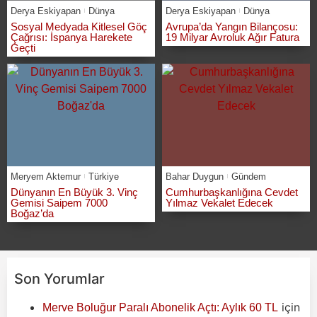
Derya Eskiyapan
Dünya
Derya Eskiyapan
Dünya
Sosyal Medyada Kitlesel Göç
Avrupa’da Yangın Bilançosu:
Çağrısı: İspanya Harekete
19 Milyar Avroluk Ağır Fatura
Geçti
Meryem Aktemur
Türkiye
Bahar Duygun
Gündem
Dünyanın En Büyük 3. Vinç
Cumhurbaşkanlığına Cevdet
Gemisi Saipem 7000
Yılmaz Vekalet Edecek
Boğaz’da
Son Yorumlar
için
Merve Boluğur Paralı Abonelik Açtı: Aylık 60 TL