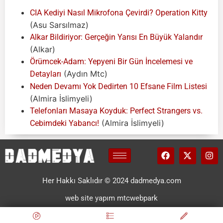
CIA Kediyi Nasıl Mikrofona Çevirdi? Operation Kitty
(Asu Sarsılmaz)
Alkar Bildiriyor: Gerçeğin Yarısı En Büyük Yalandır
(Alkar)
Örümcek-Adam: Yepyeni Bir Gün İncelemesi ve
(Aydın Mtc)
Detayları
Neden Devamı Yok Dedirten 10 Efsane Film Listesi
(Almira İslimyeli)
Telefonları Masaya Koyduk: Perfect Strangers vs.
(Almira İslimyeli)
Cebimdeki Yabancı!
Her Hakkı Saklıdır © 2024 dadmedya.com
web site yapım mtcwebpark