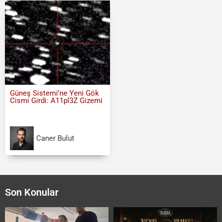
Güneş Sistemi’ne Yeni Gök
Cismi Girdi: A11pl3Z Gizemi
Caner Bulut
Son Konular