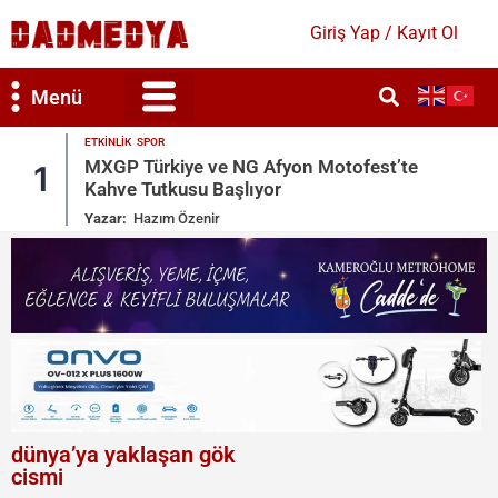
Giriş Yap / Kayıt Ol
Menü
ETKINLIK
est’te
Semih Hot’un Doğum Gününde Yıldızl
2
Geçidi
Yazar:
Hazım Özenir
dünya’ya yaklaşan gök
cismi