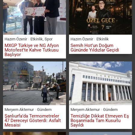
Hazım Özenir
Etkinlik
,
Spor
Hazım Özenir
Etkinlik
MXGP Türkiye ve NG Afyon
Semih Hot’un Doğum
Motofest’te Kahve Tutkusu
Gününde Yıldızlar Geçidi
Başlıyor
Meryem Aktemur
Gündem
Meryem Aktemur
Gündem
Şanlıurfa’da Termometreler
Temizliğe Dikkat Etmeyen Eş
47 Dereceyi Gösterdi: Asfalt
Boşanmada Tam Kusurlu
Mesaisi
Sayıldı