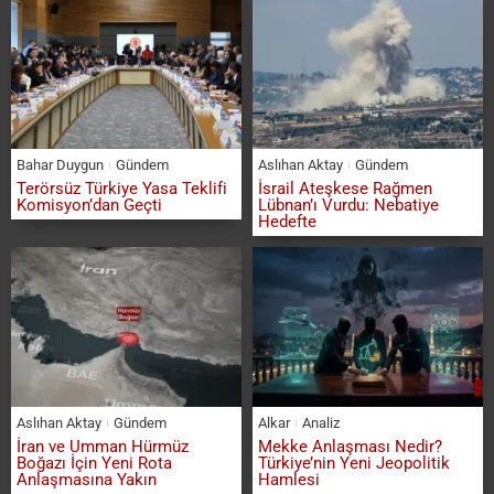
Bahar Duygun
Gündem
Aslıhan Aktay
Gündem
Terörsüz Türkiye Yasa Teklifi
İsrail Ateşkese Rağmen
Komisyon’dan Geçti
Lübnan’ı Vurdu: Nebatiye
Hedefte
Aslıhan Aktay
Gündem
Alkar
Analiz
İran ve Umman Hürmüz
Mekke Anlaşması Nedir?
Boğazı İçin Yeni Rota
Türkiye’nin Yeni Jeopolitik
Anlaşmasına Yakın
Hamlesi