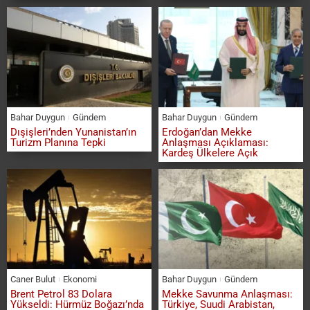
Bahar Duygun
Gündem
Bahar Duygun
Gündem
Dışişleri’nden Yunanistan’ın
Erdoğan’dan Mekke
Turizm Planına Tepki
Anlaşması Açıklaması:
Kardeş Ülkelere Açık
Caner Bulut
Ekonomi
Bahar Duygun
Gündem
Brent Petrol 83 Dolara
Mekke Savunma Anlaşması:
Yükseldi: Hürmüz Boğazı’nda
Türkiye, Suudi Arabistan,