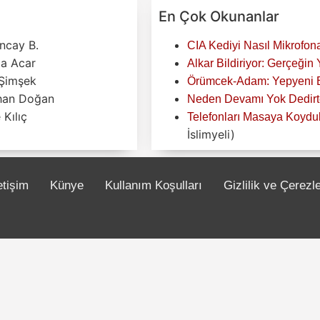
En Çok Okunanlar
ncay B.
CIA Kediyi Nasıl Mikrofona
za Acar
Alkar Bildiriyor: Gerçeğin
Şimşek
Örümcek-Adam: Yepyeni Bi
han Doğan
Neden Devamı Yok Dedirte
Kılıç
Telefonları Masaya Koyduk
İslimyeli)
etişim
Künye
Kullanım Koşulları
Gizlilik ve Çerezl