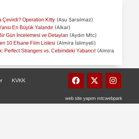
(Asu Sarsılmaz)
 Çevirdi? Operation Kitty
(Alkar)
 Yarısı En Büyük Yalandır
(Aydın Mtc)
r Gün İncelemesi ve Detayları
(Almira İslimyeli)
n 10 Efsane Film Listesi
(Almira
: Perfect Strangers vs. Cebimdeki Yabancı!
er
KVKK
web site yapım mtcwebpark