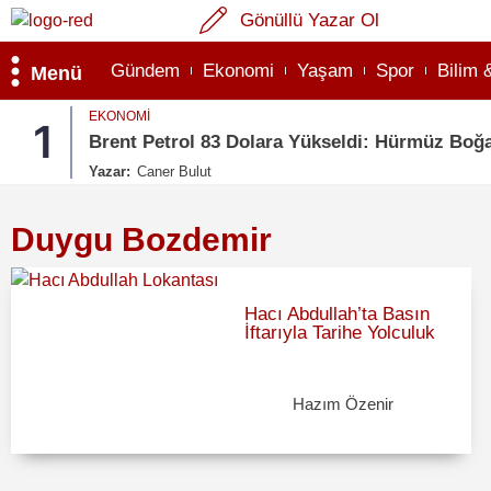
Gönüllü Yazar Ol
Gündem
Ekonomi
Yaşam
Spor
Bilim 
Menü
EKONOMI
1
Brent Petrol 83 Dolara Yükseldi: Hürmüz Boğaz
Yazar:
Caner Bulut
Duygu Bozdemir
Hacı Abdullah’ta Basın
İftarıyla Tarihe Yolculuk
Hazım Özenir