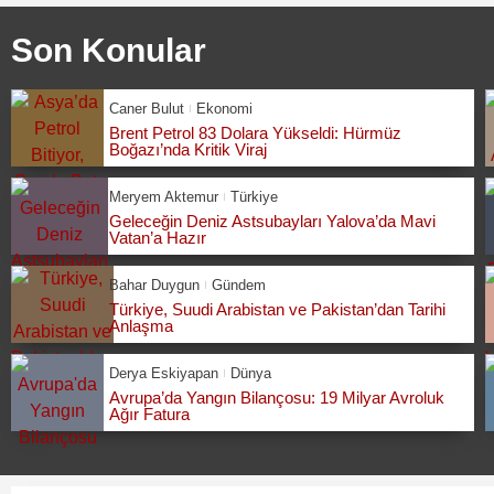
Son Konular
Caner Bulut
Ekonomi
Brent Petrol 83 Dolara Yükseldi: Hürmüz
Boğazı’nda Kritik Viraj
Meryem Aktemur
Türkiye
Geleceğin Deniz Astsubayları Yalova’da Mavi
Vatan’a Hazır
Bahar Duygun
Gündem
Türkiye, Suudi Arabistan ve Pakistan’dan Tarihi
Anlaşma
Derya Eskiyapan
Dünya
Avrupa’da Yangın Bilançosu: 19 Milyar Avroluk
Ağır Fatura