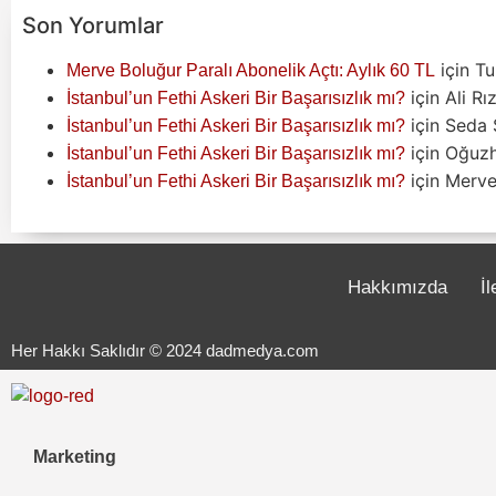
Son Yorumlar
için
Tu
Merve Boluğur Paralı Abonelik Açtı: Aylık 60 TL
için
Ali Rı
İstanbul’un Fethi Askeri Bir Başarısızlık mı?
için
Seda 
İstanbul’un Fethi Askeri Bir Başarısızlık mı?
için
Oğuz
İstanbul’un Fethi Askeri Bir Başarısızlık mı?
için
Merve 
İstanbul’un Fethi Askeri Bir Başarısızlık mı?
Hakkımızda
İl
Her Hakkı Saklıdır © 2024 dadmedya.com
Marketing