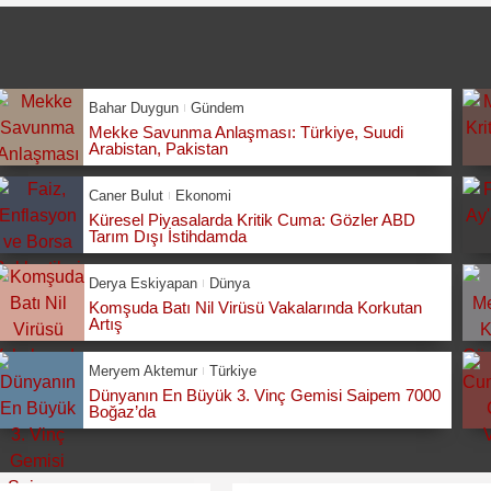
Bahar Duygun
Gündem
Mekke Savunma Anlaşması: Türkiye, Suudi
Arabistan, Pakistan
Caner Bulut
Ekonomi
Küresel Piyasalarda Kritik Cuma: Gözler ABD
Tarım Dışı İstihdamda
Derya Eskiyapan
Dünya
Komşuda Batı Nil Virüsü Vakalarında Korkutan
Artış
Meryem Aktemur
Türkiye
Dünyanın En Büyük 3. Vinç Gemisi Saipem 7000
Boğaz’da