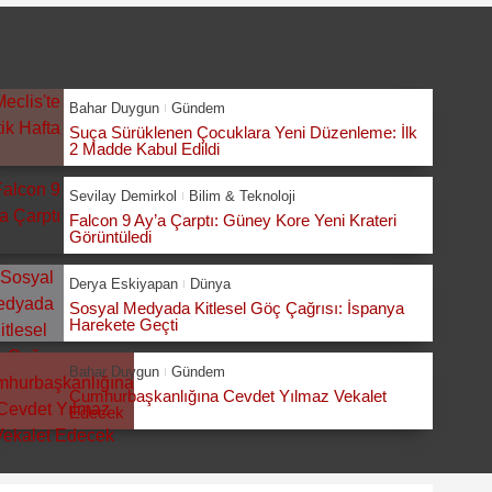
Bahar Duygun
Gündem
Suça Sürüklenen Çocuklara Yeni Düzenleme: İlk
2 Madde Kabul Edildi
Sevilay Demirkol
Bilim & Teknoloji
Falcon 9 Ay’a Çarptı: Güney Kore Yeni Krateri
Görüntüledi
Derya Eskiyapan
Dünya
Sosyal Medyada Kitlesel Göç Çağrısı: İspanya
Harekete Geçti
Bahar Duygun
Gündem
Cumhurbaşkanlığına Cevdet Yılmaz Vekalet
Edecek