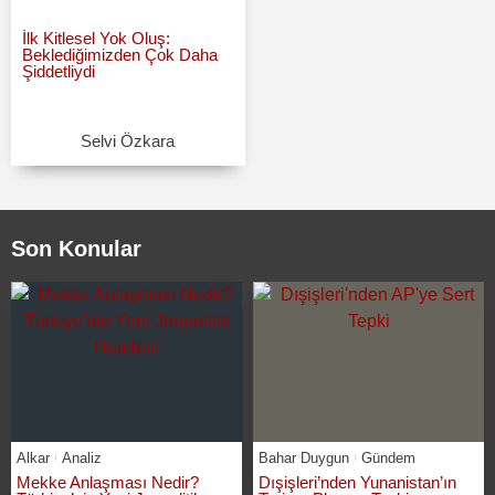
İlk Kitlesel Yok Oluş:
Beklediğimizden Çok Daha
Şiddetliydi
Selvi Özkara
Son Konular
Alkar
Analiz
Bahar Duygun
Gündem
Mekke Anlaşması Nedir?
Dışişleri’nden Yunanistan’ın