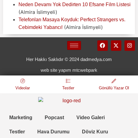
Neden Devamı Yok Dedirten 10 Efsane Film Listesi
(Almira İslimyeli)
Telefonları Masaya Koyduk: Perfect Strangers vs.
(Almira İslimyeli)
Cebimdeki Yabancı!
Her Hakkı Saklıdır © 2024 dadmedya.com
web site yapım mtcwebpark
Videolar
Testler
Gönüllü Yazar Ol
Marketing
Popcast
Video Galeri
Testler
Hava Durumu
Döviz Kuru