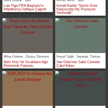
Gülru Ünüvar
Spor
Ahmet Demir
Spor
Luis Figo FIFA Başkanı’nı
İsmail Kartal: “Sturm Graz
Infantino’yu İstifaya Çağırdı
Karşısında Hiç Pozisyon
Vermedik”
Mihra Güleser
Dünya
,
Ekonomi
Feryal Tuğal
Seyahat
,
Türkiye
İklim Krizi Ve Sıcakların Ağır
Van Gölü’nün Saklı Cenneti:
Ekonomik Faturası
Çakıl Adası