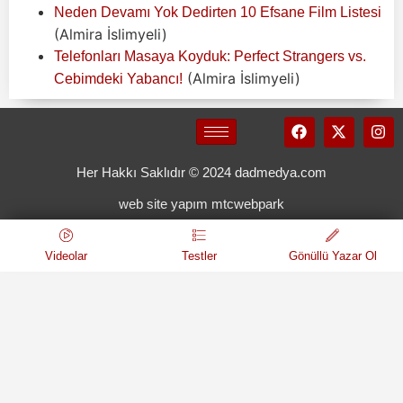
Neden Devamı Yok Dedirten 10 Efsane Film Listesi
(Almira İslimyeli)
Telefonları Masaya Koyduk: Perfect Strangers vs.
(Almira İslimyeli)
Cebimdeki Yabancı!
Her Hakkı Saklıdır © 2024 dadmedya.com
web site yapım mtcwebpark
Videolar
Testler
Gönüllü Yazar Ol