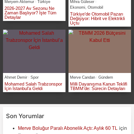
Meryem Aktemur
Türkiye
Mihra Güleser
Ekonomi
,
Otomobil
2026-2027 Av Sezonu Ne
Zaman Başlıyor? İşte Tüm
Türkiye’de Otomobil Pazarı
Detaylar
Değişiyor: Hibrit ve Elektrikli
Uçtu
Ahmet Demir
Spor
Merve Candan
Gündem
Mohamed Salah Trabzonspor
Milli Dayanışma Kanun Teklifi
İçin İstanbul’a Geldi
TBMM’de: Sürecin Detayları
Son Yorumlar
için
Merve Boluğur Paralı Abonelik Açtı: Aylık 60 TL