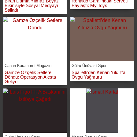
Biran Damla Yılmaz Beyaz
Ronaldo Garajındaki Serveti
Bikinisiyle Sosyal Medyayı
Paylaştı: My Toys
Salladı
Canan Karaman
Magazin
Gülru Ünüvar
Spor
Gamze Özçelik Setlere
Spalletti’den Kenan Yıldız’a
Döndü: Operasyon Alesta
Övgü Yağmuru
Geliyor