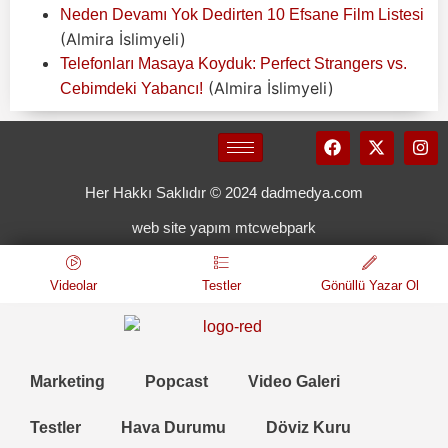
Neden Devamı Yok Dedirten 10 Efsane Film Listesi
(Almira İslimyeli)
Telefonları Masaya Koyduk: Perfect Strangers vs.
(Almira İslimyeli)
Cebimdeki Yabancı!
Her Hakkı Saklıdır © 2024 dadmedya.com
web site yapım mtcwebpark
Videolar
Testler
Gönüllü Yazar Ol
Marketing
Popcast
Video Galeri
Testler
Hava Durumu
Döviz Kuru