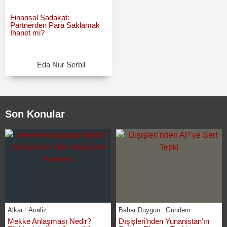
Finansal Sadakat:
Partnerden Para Saklamak
İhanet mi?
Eda Nur Serbil
Son Konular
Alkar
Analiz
Bahar Duygun
Gündem
Mekke Anlaşması Nedir?
Dışişleri’nden Yunanistan’ın