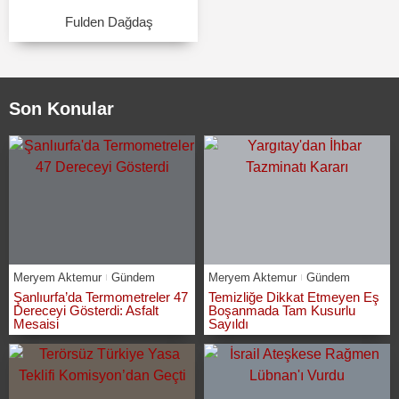
Fulden Dağdaş
Son Konular
Meryem Aktemur
Gündem
Meryem Aktemur
Gündem
Şanlıurfa’da Termometreler 47
Temizliğe Dikkat Etmeyen Eş
Dereceyi Gösterdi: Asfalt
Boşanmada Tam Kusurlu
Mesaisi
Sayıldı