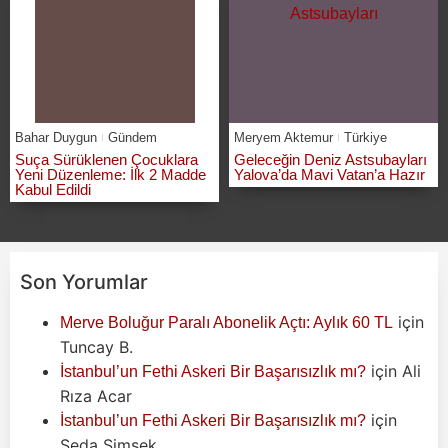
Bahar Duygun
Gündem
Meryem Aktemur
Türkiye
Suça Sürüklenen Çocuklara
Geleceğin Deniz Astsubayları
Yeni Düzenleme: İlk 2 Madde
Yalova’da Mavi Vatan’a Hazır
Kabul Edildi
Son Yorumlar
için
Merve Boluğur Paralı Abonelik Açtı: Aylık 60 TL
Tuncay B.
için
Ali
İstanbul’un Fethi Askeri Bir Başarısızlık mı?
Rıza Acar
için
İstanbul’un Fethi Askeri Bir Başarısızlık mı?
Seda Şimşek