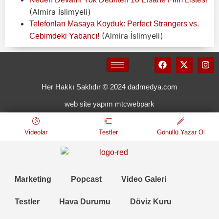
(Almira İslimyeli)
Telefonları Masaya Koyduk: Perfect Strangers vs.
(Almira İslimyeli)
Cebimdeki Yabancı!
Her Hakkı Saklıdır © 2024 dadmedya.com
web site yapım mtcwebpark
Videolar
Testler
Gönüllü Yazar Ol
Marketing
Popcast
Video Galeri
Testler
Hava Durumu
Döviz Kuru