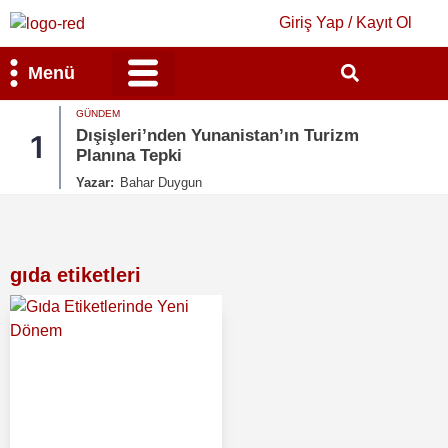
Giriş Yap / Kayıt Ol
Menü
GÜNDEM
Bilim & Teknoloji
Kültür & Sanat
Dışişleri’nden Yunanistan’ın Turizm
1
Planına Tepki
Yazar:
Bahar Duygun
gıda etiketleri