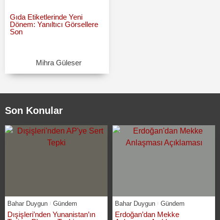
Gıda Etiketlerinde Yeni
Dönem: Yanıltıcı Görsellere
Son
Mihra Güleser
Son Konular
Bahar Duygun
Gündem
Bahar Duygun
Gündem
Dışişleri’nden Yunanistan’ın
Erdoğan’dan Mekke