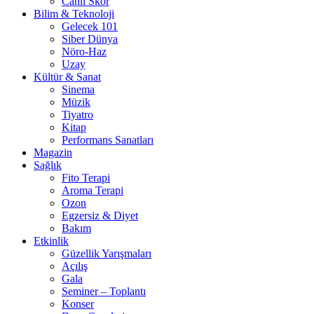
Canlı Skor
Bilim & Teknoloji
Gelecek 101
Siber Dünya
Nöro-Haz
Uzay
Kültür & Sanat
Sinema
Müzik
Tiyatro
Kitap
Performans Sanatları
Magazin
Sağlık
Fito Terapi
Aroma Terapi
Ozon
Egzersiz & Diyet
Bakım
Etkinlik
Güzellik Yarışmaları
Açılış
Gala
Seminer – Toplantı
Konser