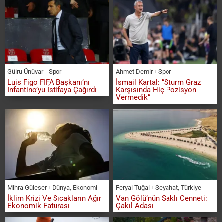
Gülru Ünüvar
Spor
Ahmet Demir
Spor
Luis Figo FIFA Başkanı’nı
İsmail Kartal: “Sturm Graz
Infantino’yu İstifaya Çağırdı
Karşısında Hiç Pozisyon
Vermedik”
Mihra Güleser
Dünya
,
Ekonomi
Feryal Tuğal
Seyahat
,
Türkiye
İklim Krizi Ve Sıcakların Ağır
Van Gölü’nün Saklı Cenneti:
Ekonomik Faturası
Çakıl Adası