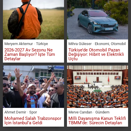
Meryem Aktemur
Türkiye
Mihra Güleser
Ekonomi
,
Otomobil
2026-2027 Av Sezonu Ne
Türkiye’de Otomobil Pazarı
Zaman Başlıyor? İşte Tüm
Değişiyor: Hibrit ve Elektrikli
Detaylar
Uçtu
Ahmet Demir
Spor
Merve Candan
Gündem
Mohamed Salah Trabzonspor
Milli Dayanışma Kanun Teklifi
İçin İstanbul’a Geldi
TBMM’de: Sürecin Detayları