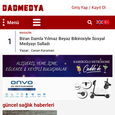
Giriş Yap / Kayıt Ol
Menü
MAGAZIN
inisiyle Sosyal
Ronaldo Garajındaki Serveti Payla
2
Toys
Yazar:
Canan Karaman
güncel sağlık haberleri