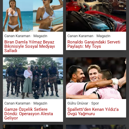
Canan Karaman
Magazin
Canan Karaman
Magazin
Biran Damla Yılmaz Beyaz
Ronaldo Garajındaki Serveti
Bikinisiyle Sosyal Medyayı
Paylaştı: My Toys
Salladı
Canan Karaman
Magazin
Gülru Ünüvar
Spor
Gamze Özçelik Setlere
Spalletti’den Kenan Yıldız’a
Döndü: Operasyon Alesta
Övgü Yağmuru
Geliyor