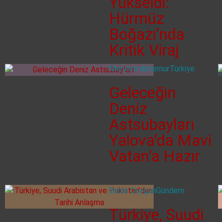
Yükseldi:
Hürmüz
Boğazı’nda
Kritik Viraj
Meryem Aktemur
Türkiye
Geleceğin
Deniz
Astsubayları
Yalova’da Mavi
Vatan’a Hazır
Bahar Duygun
Gündem
Türkiye, Suudi