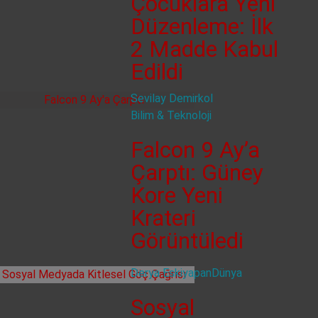
Çocuklara Yeni
Düzenleme: İlk
2 Madde Kabul
Edildi
Sevilay Demirkol
Bilim & Teknoloji
Falcon 9 Ay’a
Çarptı: Güney
Kore Yeni
Krateri
Görüntüledi
Derya Eskiyapan
Dünya
Sosyal