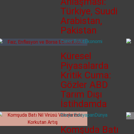
Anlaşması:
Türkiye, Suudi
Arabistan,
Pakistan
Caner Bulut
Ekonomi
Küresel
Piyasalarda
Kritik Cuma:
Gözler ABD
Tarım Dışı
İstihdamda
Derya Eskiyapan
Dünya
Komşuda Batı