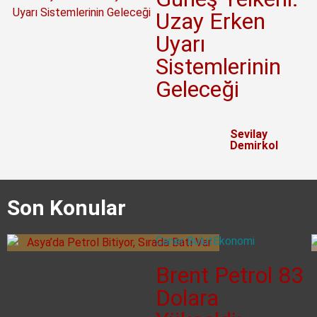
Uzay Erken
Uyarı
Sistemlerinin
Geleceği
Sevilay
Demirkol
Son Konular
Caner Bulut
Ekonomi
Brent Petrol 83
Dolara