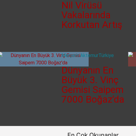
Nil Virüsü
Vakalarında
Korkutan Artış
Meryem Aktemur
Türkiye
Dünyanın En
Büyük 3. Vinç
Gemisi Saipem
7000 Boğaz’da
En Çok Okunanlar