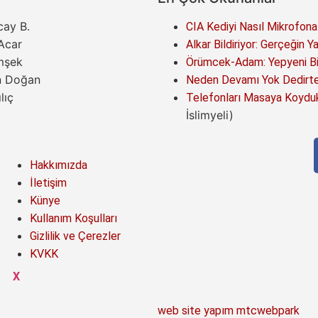
cay B.
CIA Kediyi Nasıl Mikrofona
 Acar
Alkar Bildiriyor: Gerçeğin Y
mşek
Örümcek-Adam: Yepyeni Bir
n Doğan
Neden Devamı Yok Dedirten
lıç
Telefonları Masaya Koyduk
İslimyeli)
Hakkımızda
İletişim
Künye
Kullanım Koşulları
Gizlilik ve Çerezler
KVKK
X
web site yapım mtcwebpark