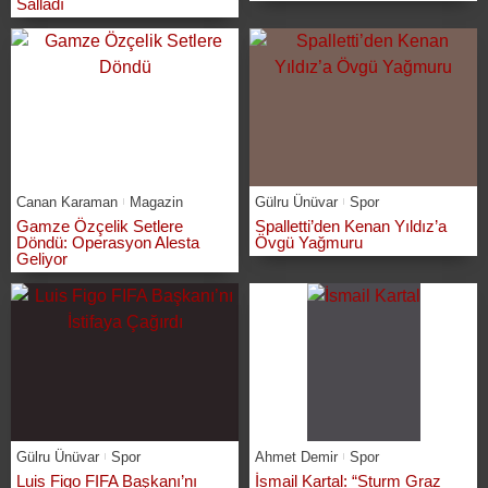
Salladı
Canan Karaman
Magazin
Gülru Ünüvar
Spor
Gamze Özçelik Setlere
Spalletti’den Kenan Yıldız’a
Döndü: Operasyon Alesta
Övgü Yağmuru
Geliyor
Gülru Ünüvar
Spor
Ahmet Demir
Spor
Luis Figo FIFA Başkanı’nı
İsmail Kartal: “Sturm Graz