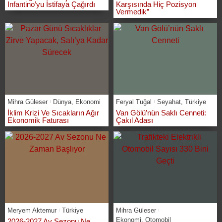
Infantino’yu İstifaya Çağırdı
Karşısında Hiç Pozisyon
Vermedik”
Mihra Güleser
Dünya
,
Ekonomi
Feryal Tuğal
Seyahat
,
Türkiye
İklim Krizi Ve Sıcakların Ağır
Van Gölü’nün Saklı Cenneti:
Ekonomik Faturası
Çakıl Adası
Meryem Aktemur
Türkiye
Mihra Güleser
Ekonomi
,
Otomobil
2026-2027 Av Sezonu Ne