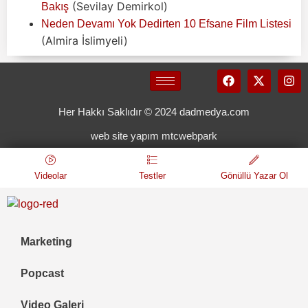
(Sevilay Demirkol)
Bakış
Neden Devamı Yok Dedirten 10 Efsane Film Listesi
(Almira İslimyeli)
Her Hakkı Saklıdır © 2024 dadmedya.com
web site yapım mtcwebpark
Videolar
Testler
Gönüllü Yazar Ol
Marketing
Popcast
Video Galeri