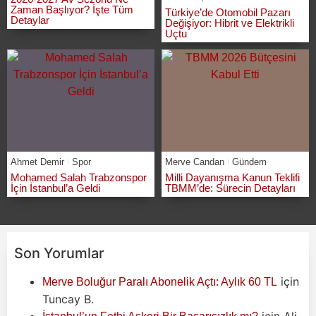
Zaman Başlıyor? İşte Tüm
Türkiye’de Otomobil Pazarı
Detaylar
Değişiyor: Hibrit ve Elektrikli
Uçtu
Ahmet Demir
Spor
Merve Candan
Gündem
Mohamed Salah Trabzonspor
Milli Dayanışma Kanun Teklifi
İçin İstanbul’a Geldi
TBMM’de: Sürecin Detayları
Son Yorumlar
için
Merve Boluğur Paralı Abonelik Açtı: Aylık 60 TL
Tuncay B.
için
Ali