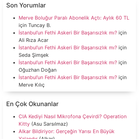
Son Yorumlar
Merve Boluğur Paralı Abonelik Açtı: Aylık 60 TL
için
Tuncay B.
İstanbul’un Fethi Askeri Bir Başarısızlık mı?
için
Ali Rıza Acar
İstanbul’un Fethi Askeri Bir Başarısızlık mı?
için
Seda Şimşek
İstanbul’un Fethi Askeri Bir Başarısızlık mı?
için
Oğuzhan Doğan
İstanbul’un Fethi Askeri Bir Başarısızlık mı?
için
Merve Kılıç
En Çok Okunanlar
CIA Kediyi Nasıl Mikrofona Çevirdi? Operation
Kitty
(Asu Sarsılmaz)
Alkar Bildiriyor: Gerçeğin Yarısı En Büyük
Yalandır
(Alkar)