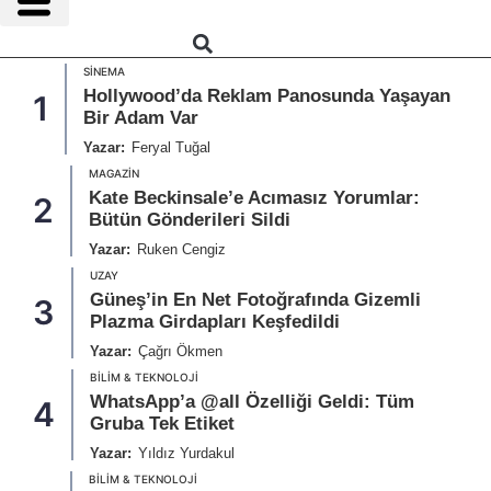
SINEMA
Hollywood’da Reklam Panosunda Yaşayan
1
Bir Adam Var
Yazar:
Feryal Tuğal
MAGAZIN
Kate Beckinsale’e Acımasız Yorumlar:
2
Bütün Gönderileri Sildi
Yazar:
Ruken Cengiz
UZAY
Güneş’in En Net Fotoğrafında Gizemli
3
Plazma Girdapları Keşfedildi
Yazar:
Çağrı Ökmen
BILIM & TEKNOLOJI
WhatsApp’a @all Özelliği Geldi: Tüm
4
Gruba Tek Etiket
Yazar:
Yıldız Yurdakul
BILIM & TEKNOLOJI