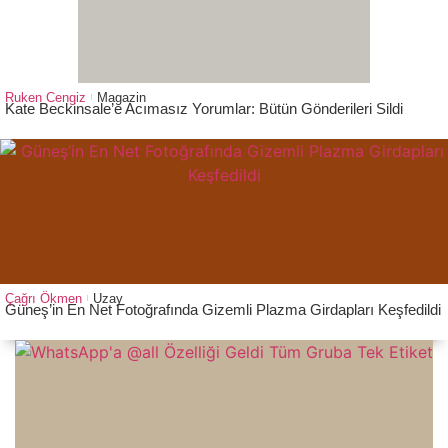
Ruken Cengiz
Magazin
Kate Beckinsale’e Acımasız Yorumlar: Bütün Gönderileri Sildi
Çağrı Ökmen
Uzay
Güneş’in En Net Fotoğrafında Gizemli Plazma Girdapları Keşfedildi