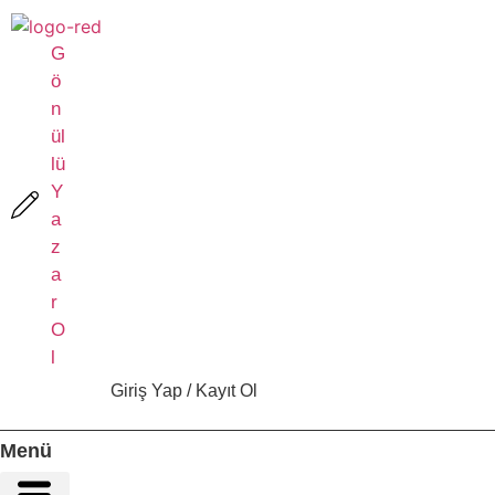
İçeriğe
atla
G
ö
n
ül
lü
Y
a
z
a
r
O
l
Giriş Yap / Kayıt Ol
Menü