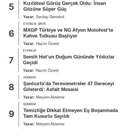
Kızılötesi Görüş Gerçek Oldu: İnsan
5
Gözüne Süper Güç
Yazar:
Sevilay Demirkol
ETKINLIK
SPOR
MXGP Türkiye ve NG Afyon Motofest’te
6
Kahve Tutkusu Başlıyor
Yazar:
Hazım Özenir
ETKINLIK
Semih Hot’un Doğum Gününde Yıldızlar
7
Geçidi
Yazar:
Hazım Özenir
GÜNDEM
Şanlıurfa’da Termometreler 47 Dereceyi
8
Gösterdi: Asfalt Mesaisi
Yazar:
Meryem Aktemur
GÜNDEM
Temizliğe Dikkat Etmeyen Eş Boşanmada
9
Tam Kusurlu Sayıldı
Yazar:
Meryem Aktemur