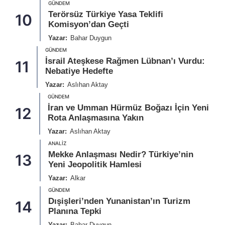
GÜNDEM
Terörsüz Türkiye Yasa Teklifi
10
Komisyon’dan Geçti
Yazar:
Bahar Duygun
GÜNDEM
İsrail Ateşkese Rağmen Lübnan’ı Vurdu:
11
Nebatiye Hedefte
Yazar:
Aslıhan Aktay
GÜNDEM
İran ve Umman Hürmüz Boğazı İçin Yeni
12
Rota Anlaşmasına Yakın
Yazar:
Aslıhan Aktay
ANALIZ
Mekke Anlaşması Nedir? Türkiye’nin
13
Yeni Jeopolitik Hamlesi
Yazar:
Alkar
GÜNDEM
Dışişleri’nden Yunanistan’ın Turizm
14
Planına Tepki
Yazar:
Bahar Duygun