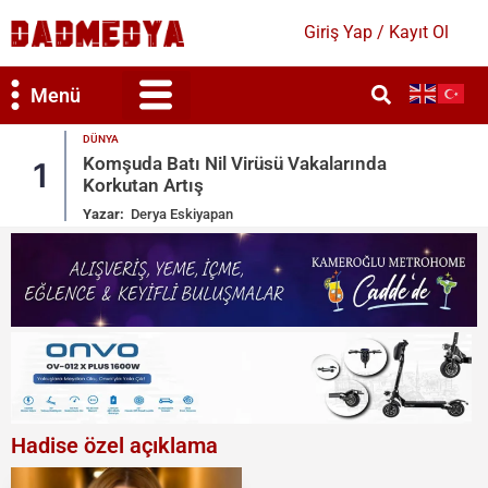
Giriş Yap / Kayıt Ol
Menü
DÜNYA
ında
Sosyal Medyada Kitlesel Göç Çağrısı:
2
İspanya Harekete Geçti
Yazar:
Derya Eskiyapan
Hadise özel açıklama