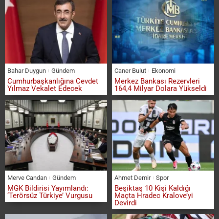
Bahar Duygun
Gündem
Caner Bulut
Ekonomi
Cumhurbaşkanlığına Cevdet
Merkez Bankası Rezervleri
Yılmaz Vekalet Edecek
164,4 Milyar Dolara Yükseldi
Merve Candan
Gündem
Ahmet Demir
Spor
MGK Bildirisi Yayımlandı:
Beşiktaş 10 Kişi Kaldığı
‘Terörsüz Türkiye’ Vurgusu
Maçta Hradec Kralove’yi
Devirdi