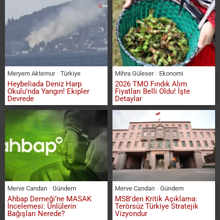
Meryem Aktemur
Türkiye
Mihra Güleser
Ekonomi
Heybeliada Deniz Harp
2026 TMO Fındık Alım
Okulu’nda Yangın! Ekipler
Fiyatları Belli Oldu! İşte
Devrede
Detaylar
Merve Candan
Gündem
Merve Candan
Gündem
Ahbap Derneği’ne MASAK
MSB’den Kritik Açıklama:
İncelemesi: Ünlülerin
Terörsüz Türkiye Stratejik
Bağışları Nerede?
Vizyondur