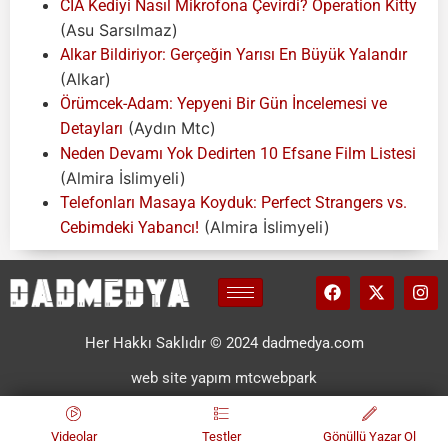
CIA Kediyi Nasıl Mikrofona Çevirdi? Operation Kitty
(Asu Sarsılmaz)
Alkar Bildiriyor: Gerçeğin Yarısı En Büyük Yalandır
(Alkar)
Örümcek-Adam: Yepyeni Bir Gün İncelemesi ve
(Aydın Mtc)
Detayları
Neden Devamı Yok Dedirten 10 Efsane Film Listesi
(Almira İslimyeli)
Telefonları Masaya Koyduk: Perfect Strangers vs.
(Almira İslimyeli)
Cebimdeki Yabancı!
Her Hakkı Saklıdır © 2024 dadmedya.com
web site yapım mtcwebpark
Videolar
Testler
Gönüllü Yazar Ol