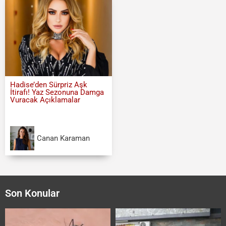
Hadise’den Sürpriz Aşk
İtirafı! Yaz Sezonuna Damga
Vuracak Açıklamalar
Canan Karaman
Son Konular