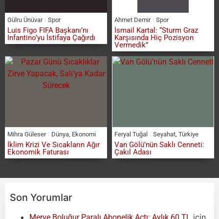
Gülru Ünüvar
Spor
Ahmet Demir
Spor
Luis Figo FIFA Başkanı’nı
İsmail Kartal: “Sturm Graz
Infantino’yu İstifaya Çağırdı
Karşısında Hiç Pozisyon
Vermedik”
Mihra Güleser
Dünya
,
Ekonomi
Feryal Tuğal
Seyahat
,
Türkiye
İklim Krizi Ve Sıcakların Ağır
Van Gölü’nün Saklı Cenneti:
Ekonomik Faturası
Çakıl Adası
Son Yorumlar
için
Merve Boluğur Paralı Abonelik Açtı: Aylık 60 TL