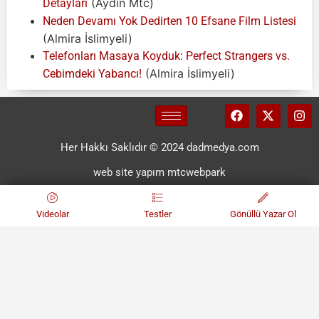
(Aydın Mtc)
Detayları
Neden Devamı Yok Dedirten 10 Efsane Film Listesi
(Almira İslimyeli)
Telefonları Masaya Koyduk: Perfect Strangers vs.
(Almira İslimyeli)
Cebimdeki Yabancı!
Her Hakkı Saklıdır © 2024 dadmedya.com
web site yapım mtcwebpark
Videolar
Testler
Gönüllü Yazar Ol