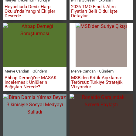
Meryem Aktemur
Türkiye
Mihra Güleser
Ekonomi
Heybeliada Deniz Harp
2026 TMO Fındık Alım
Okulu’nda Yangın! Ekipler
Fiyatları Belli Oldu! İşte
Devrede
Detaylar
Merve Candan
Gündem
Merve Candan
Gündem
Ahbap Derneği’ne MASAK
MSB’den Kritik Açıklama:
İncelemesi: Ünlülerin
Terörsüz Türkiye Stratejik
Bağışları Nerede?
Vizyondur