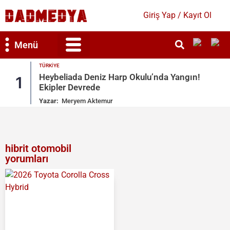
Giriş Yap / Kayıt Ol
Menü
Bilim & Teknoloji
Kültür & Sanat
EKONOMI
’nda Yangın!
2026 TMO Fındık Alım Fiyatları Be
2
İşte Detaylar
Yazar:
Mihra Güleser
hibrit otomobil
yorumları