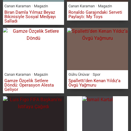
Canan Karaman
Magazin
Canan Karaman
Magazin
Biran Damla Yılmaz Beyaz
Ronaldo Garajındaki Serveti
Bikinisiyle Sosyal Medyayı
Paylaştı: My Toys
Salladı
Canan Karaman
Magazin
Gülru Ünüvar
Spor
Gamze Özçelik Setlere
Spalletti’den Kenan Yıldız’a
Döndü: Operasyon Alesta
Övgü Yağmuru
Geliyor