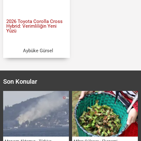
2026 Toyota Corolla Cross
Hybrid: Verimliliğin Yeni
Yüzü
Aybüke Gürsel
Son Konular