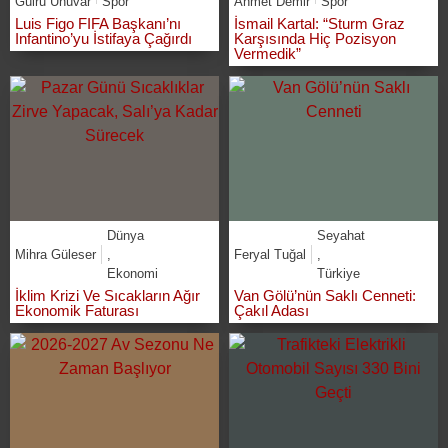
Gülru Ünüvar
Spor
Ahmet Demir
Spor
Luis Figo FIFA Başkanı’nı
İsmail Kartal: “Sturm Graz
Infantino’yu İstifaya Çağırdı
Karşısında Hiç Pozisyon
Vermedik”
Dünya
Seyahat
Mihra Güleser
,
Feryal Tuğal
,
Ekonomi
Türkiye
İklim Krizi Ve Sıcakların Ağır
Van Gölü’nün Saklı Cenneti:
Ekonomik Faturası
Çakıl Adası