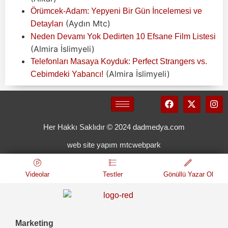
Örümcek-Adam: Yepyeni Bir Gün İncelemesi ve
(Aydın Mtc)
Detayları
Neden Devamı Yok Dedirten 10 Efsane Film Listesi
(Almira İslimyeli)
Telefonları Masaya Koyduk: Perfect Strangers vs.
(Almira İslimyeli)
Cebimdeki Yabancı!
Her Hakkı Saklıdır © 2024 dadmedya.com
web site yapım mtcwebpark
Videolar
Testler
Gönüllü Yazar Ol
Marketing