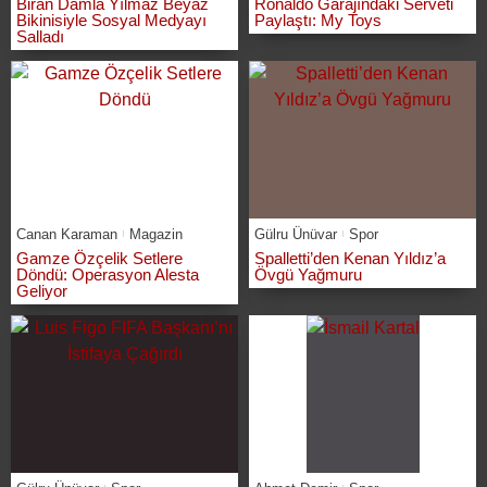
Biran Damla Yılmaz Beyaz
Ronaldo Garajındaki Serveti
Bikinisiyle Sosyal Medyayı
Paylaştı: My Toys
Salladı
Canan Karaman
Magazin
Gülru Ünüvar
Spor
Gamze Özçelik Setlere
Spalletti’den Kenan Yıldız’a
Döndü: Operasyon Alesta
Övgü Yağmuru
Geliyor