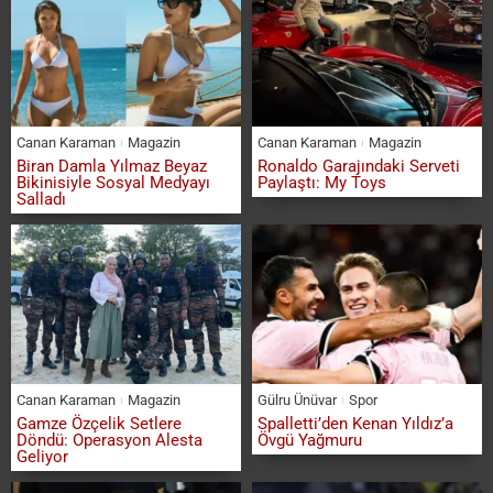
Canan Karaman
Magazin
Canan Karaman
Magazin
Biran Damla Yılmaz Beyaz
Ronaldo Garajındaki Serveti
Bikinisiyle Sosyal Medyayı
Paylaştı: My Toys
Salladı
Canan Karaman
Magazin
Gülru Ünüvar
Spor
Gamze Özçelik Setlere
Spalletti’den Kenan Yıldız’a
Döndü: Operasyon Alesta
Övgü Yağmuru
Geliyor