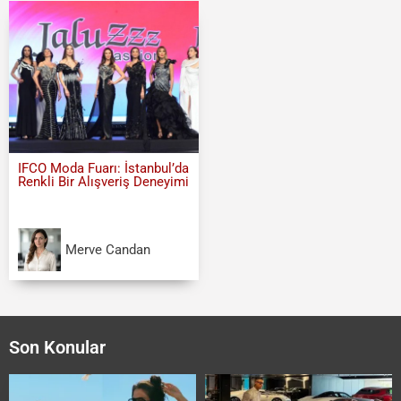
IFCO Moda Fuarı: İstanbul’da
Renkli Bir Alışveriş Deneyimi
Merve Candan
Son Konular