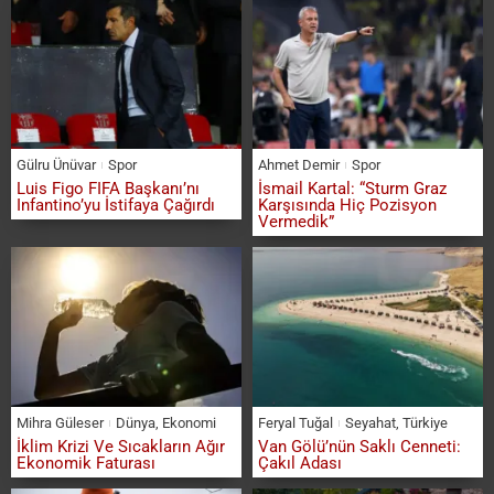
Gülru Ünüvar
Spor
Ahmet Demir
Spor
Luis Figo FIFA Başkanı’nı
İsmail Kartal: “Sturm Graz
Infantino’yu İstifaya Çağırdı
Karşısında Hiç Pozisyon
Vermedik”
Mihra Güleser
Dünya
,
Ekonomi
Feryal Tuğal
Seyahat
,
Türkiye
İklim Krizi Ve Sıcakların Ağır
Van Gölü’nün Saklı Cenneti:
Ekonomik Faturası
Çakıl Adası