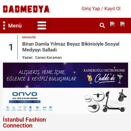
Giriş Yap / Kayıt Ol
Menü
MAGAZIN
Bilim & Teknoloji
Kültür & Sanat
Biran Damla Yılmaz Beyaz Bikinisiyle Sosyal
1
Medyayı Salladı
Yazar:
Canan Karaman
İstanbul Fashion
Connection