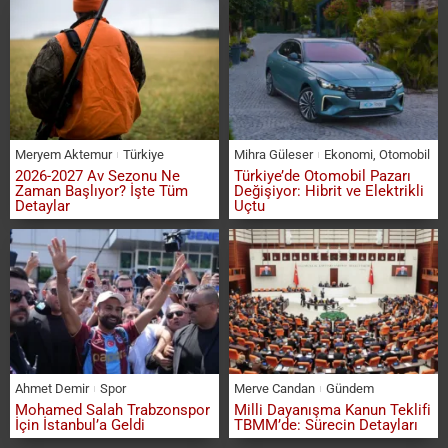
Meryem Aktemur
Türkiye
Mihra Güleser
Ekonomi
,
Otomobil
2026-2027 Av Sezonu Ne
Türkiye’de Otomobil Pazarı
Zaman Başlıyor? İşte Tüm
Değişiyor: Hibrit ve Elektrikli
Detaylar
Uçtu
Ahmet Demir
Spor
Merve Candan
Gündem
Mohamed Salah Trabzonspor
Milli Dayanışma Kanun Teklifi
İçin İstanbul’a Geldi
TBMM’de: Sürecin Detayları