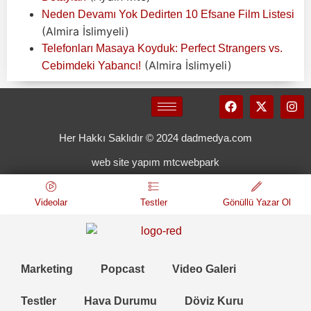
Neden Devamı Yok Dedirten 10 Efsane Film Listesi
(Almira İslimyeli)
Telefonları Masaya Koyduk: Perfect Strangers vs.
(Almira İslimyeli)
Cebimdeki Yabancı!
Her Hakkı Saklıdır © 2024 dadmedya.com
web site yapım mtcwebpark
Videolar
Testler
Gönüllü Yazar Ol
Marketing
Popcast
Video Galeri
Testler
Hava Durumu
Döviz Kuru