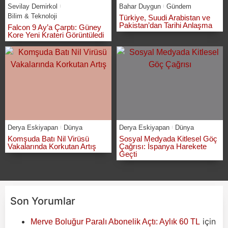
Sevilay Demirkol
Bahar Duygun
Gündem
Bilim & Teknoloji
Türkiye, Suudi Arabistan ve
Pakistan’dan Tarihi Anlaşma
Falcon 9 Ay’a Çarptı: Güney
Kore Yeni Krateri Görüntüledi
Derya Eskiyapan
Dünya
Derya Eskiyapan
Dünya
Komşuda Batı Nil Virüsü
Sosyal Medyada Kitlesel Göç
Vakalarında Korkutan Artış
Çağrısı: İspanya Harekete
Geçti
Son Yorumlar
için
Merve Boluğur Paralı Abonelik Açtı: Aylık 60 TL