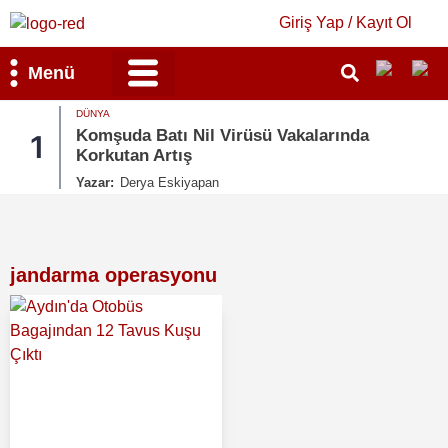
Giriş Yap / Kayıt Ol
Menü
Bilim & Teknoloji
Kültür & Sanat
DÜNYA
nda
Sosyal Medyada Kitlesel Göç Çağrısı:
2
İspanya Harekete Geçti
Yazar:
Derya Eskiyapan
jandarma operasyonu