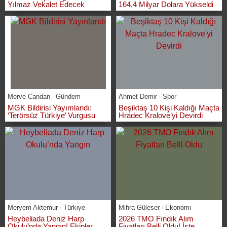
Yılmaz Vekalet Edecek
164,4 Milyar Dolara Yükseldi
Merve Candan
Gündem
Ahmet Demir
Spor
MGK Bildirisi Yayımlandı:
Beşiktaş 10 Kişi Kaldığı Maçta
‘Terörsüz Türkiye’ Vurgusu
Hradec Kralove’yi Devirdi
Meryem Aktemur
Türkiye
Mihra Güleser
Ekonomi
Heybeliada Deniz Harp
2026 TMO Fındık Alım
Okulu’nda Yangın! Ekipler
Fiyatları Belli Oldu! İşte