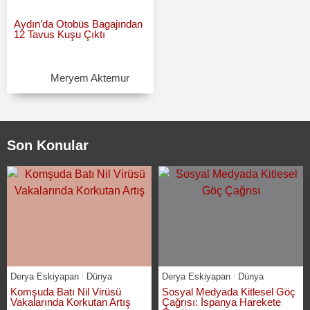
Aydın’da Otobüs Bagajından
12 Tavus Kuşu Çıktı
Meryem Aktemur
Son Konular
Derya Eskiyapan
Dünya
Derya Eskiyapan
Dünya
Komşuda Batı Nil Virüsü
Sosyal Medyada Kitlesel Göç
Vakalarında Korkutan Artış
Çağrısı: İspanya Harekete