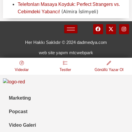
Telefonları Masaya Koyduk: Perfect Strangers vs.
(Almira İslimyeli)
Cebimdeki Yabancı!
Her Hakkı Saklıdır © 2024 dadmedya.com
web site yapım mtcwebpark
Videolar
Testler
Gönüllü Yazar Ol
Marketing
Popcast
Video Galeri